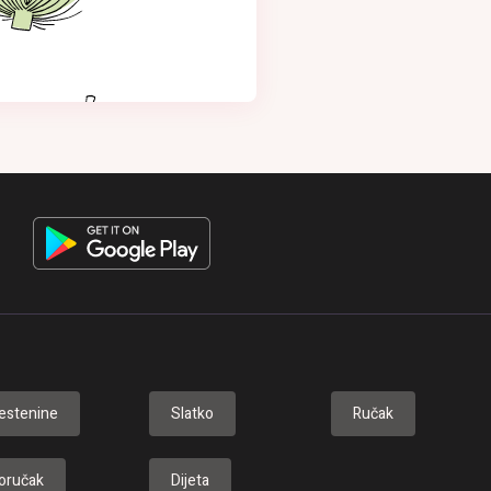
estenine
Slatko
Ručak
oručak
Dijeta