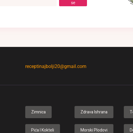
se
receptinajbolji20@gmail.com
Zimnica
Zdrava Ishrana
T
Pića I Kokteli
Morski Plodovi
D