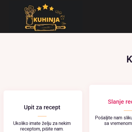
K
Slanje r
Upit za recept
Pošaljite nam slik
Ukoliko imate želju za nekim
sa vremenom 
receptom, pišite nam.