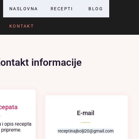
NASLOVNA
RECEPTI
BLOG
KONTAKT
ontakt informacije
ecepata
E-mail
u i opis recepta
pripreme.
receptinajbolji20@gmail.com