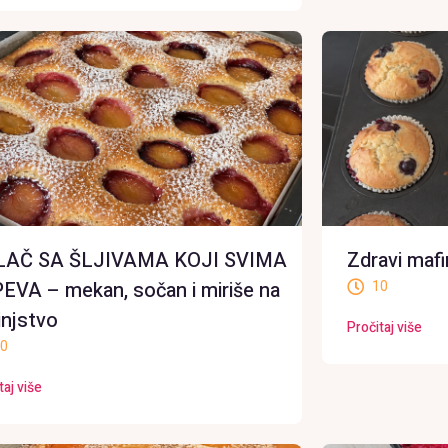
LAČ SA ŠLJIVAMA KOJI SVIMA
Zdravi maf
EVA – mekan, sočan i miriše na
10
injstvo
Pročitaj više
0
taj više