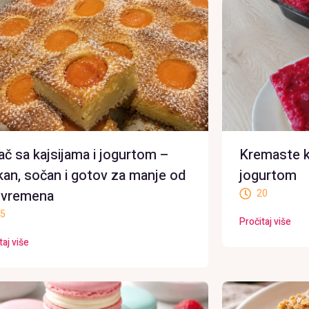
ač sa kajsijama i jogurtom –
Kremaste k
an, sočan i gotov za manje od
jogurtom
 vremena
20
5
Pročitaj više
taj više