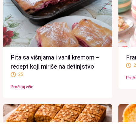
Pita sa višnjama i vanil kremom –
Fra
recept koji miriše na detinjstvo
2
25
Proči
Pročitaj više