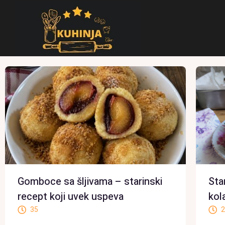
Gomboce sa šljivama – starinski
Sta
recept koji uvek uspeva
kol
35
2