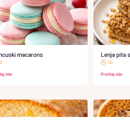
ncuski macarons
Lenja pita
5
20
taj više
Pročitaj više