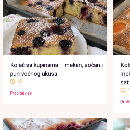
Kolač sa kupinama – mekan, sočan i
Kol
pun voćnog ukusa
mek
15
sat
1
Pročitaj više
Proči