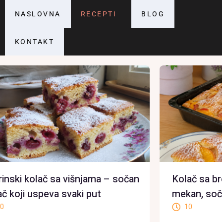
NASLOVNA
RECEPTI
BLOG
KONTAKT
rinski kolač sa višnjama – sočan
Kolač sa b
ač koji uspeva svaki put
mekan, soč
0
10