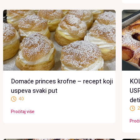
Domaće princes krofne – recept koji
KO
uspeva svaki put
USP
40
det
2
Pročitaj više
Proči