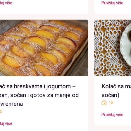
taj više
Pročitaj više
ač sa breskvama i jogurtom –
Kolač sa m
an, sočan i gotov za manje od
sočan)
 vremena
15
5
Pročitaj više
taj više