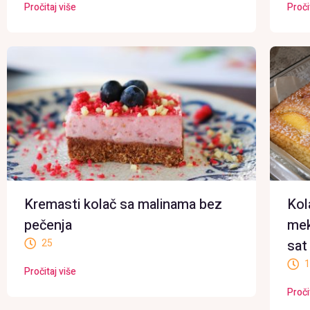
Pročitaj više
Proči
Kremasti kolač sa malinama bez
Kol
pečenja
mek
25
sat
1
Pročitaj više
Proči