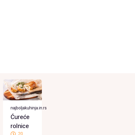
najboljakuhinja.in.rs
Ćureće
rolnice
20