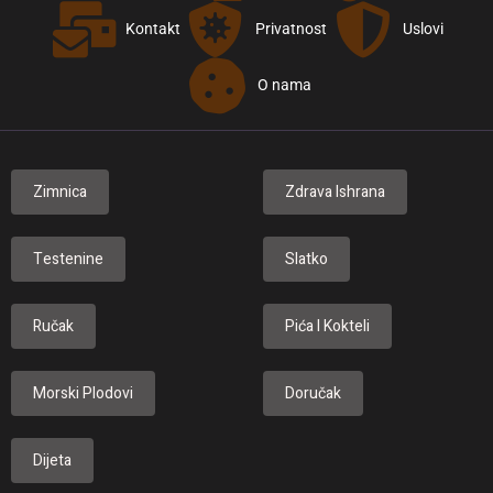
Kontakt
Privatnost
Uslovi
O nama
Zimnica
Zdrava Ishrana
Testenine
Slatko
Ručak
Pića I Kokteli
Morski Plodovi
Doručak
Dijeta