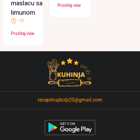
maslacu sa
Pročitaj više
limunom
10
Pročitaj više
receptinajbolji20@gmail.com