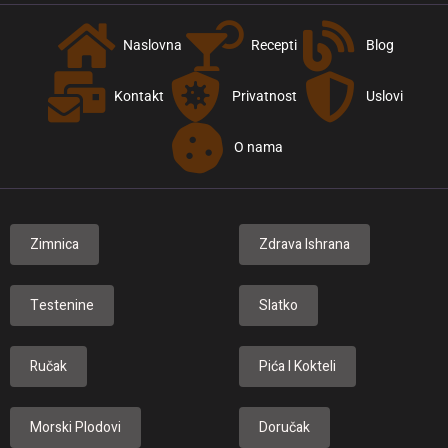
Naslovna
Recepti
Blog
Kontakt
Privatnost
Uslovi
O nama
Zimnica
Zdrava Ishrana
Testenine
Slatko
Ručak
Pića I Kokteli
Morski Plodovi
Doručak