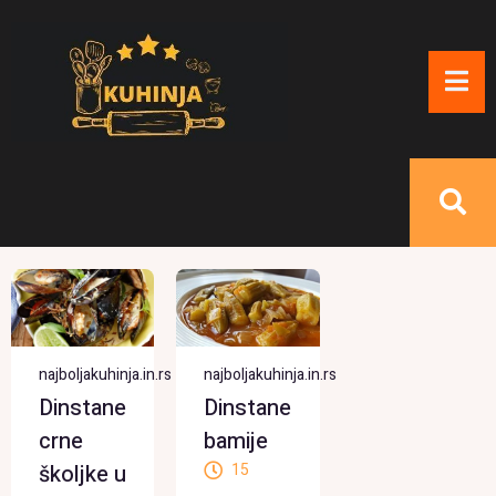
najboljakuhinja.in.rs
najboljakuhinja.in.rs
Dinstane
Dinstane
crne
bamije
školjke u
15