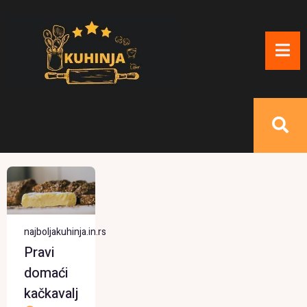
najboljakuhinja.in.rs
Pravi
domaći
kačkavalj