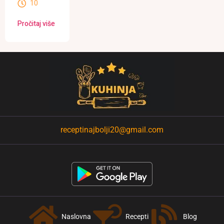
10
Pročitaj više
receptinajbolji20@gmail.com
Naslovna
Recepti
Blog