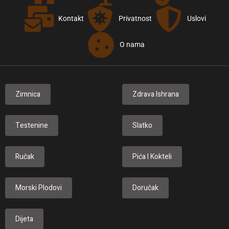
Kontakt
Privatnost
Uslovi
O nama
Zimnica
Zdrava Ishrana
Testenine
Slatko
Ručak
Pića I Kokteli
Morski Plodovi
Doručak
Dijeta