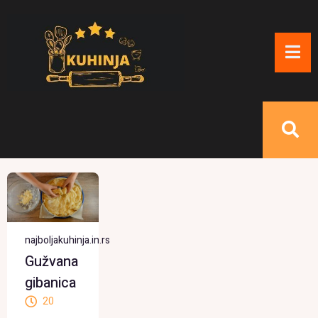
najboljakuhinja.in.rs
Gužvana
gibanica
20