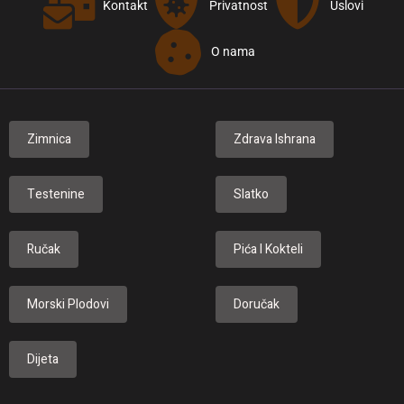
Kontakt
Privatnost
Uslovi
O nama
Zimnica
Zdrava Ishrana
Testenine
Slatko
Ručak
Pića I Kokteli
Morski Plodovi
Doručak
Dijeta