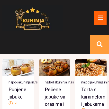
najboljakuhinja.in.rs
najboljakuhinja.in.rs
najboljakuhinja.in.r
Punjene
Pečene
Torta s
jabuke
jabuke sa
karamelom
20
orasima i
i jabukama