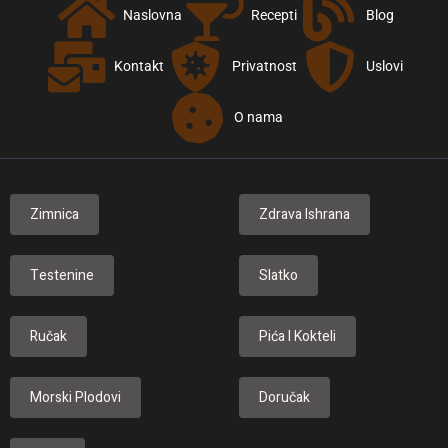
Naslovna
Recepti
Blog
Kontakt
Privatnost
Uslovi
O nama
Zimnica
Zdrava Ishrana
Testenine
Slatko
Ručak
Pića I Kokteli
Morski Plodovi
Doručak