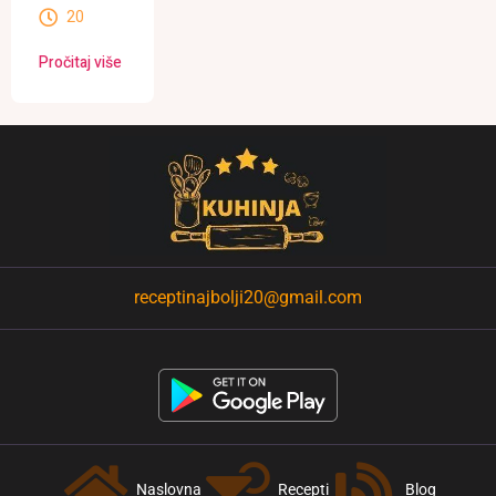
20
Pročitaj više
receptinajbolji20@gmail.com
Naslovna
Recepti
Blog