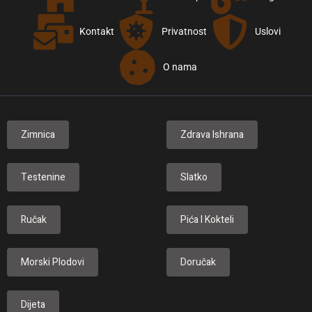
Kontakt
Privatnost
Uslovi
O nama
Zimnica
Zdrava Ishrana
Testenine
Slatko
Ručak
Pića I Kokteli
Morski Plodovi
Doručak
Dijeta