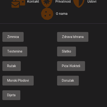
Kontakt
Privatnost
Uslovi
O nama
Zimnica
Zdrava Ishrana
Testenine
Slatko
Ručak
Pića I Kokteli
Morski Plodovi
Doručak
Dijeta