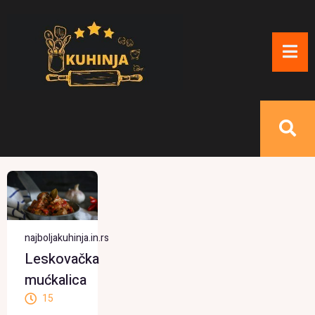
najboljakuhinja.in.rs
Leskovačka
mućkalica
15