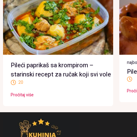
najbo
Pileći paprikaš sa krompirom –
Pil
starinski recept za ručak koji svi vole
20
Proči
Pročitaj više