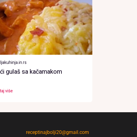
ljakuhinja.in.rs
eći gulaš sa kačamakom
taj više
receptinajbolji20@gmail.com