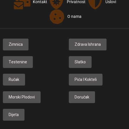
Kontakt
Privatnost
Uslovi
O nama
Zimnica
Zdrava Ishrana
Testenine
Slatko
Ručak
Pića I Kokteli
Morski Plodovi
Doručak
Dijeta