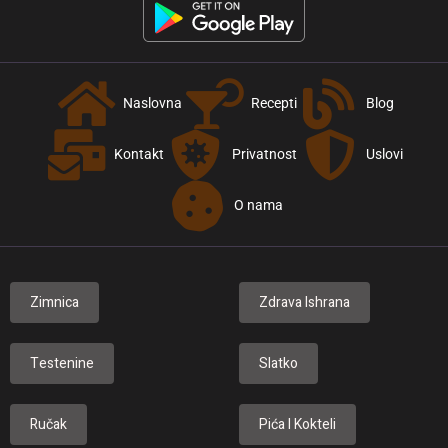
Naslovna
Recepti
Blog
Kontakt
Privatnost
Uslovi
O nama
Zimnica
Zdrava Ishrana
Testenine
Slatko
Ručak
Pića I Kokteli