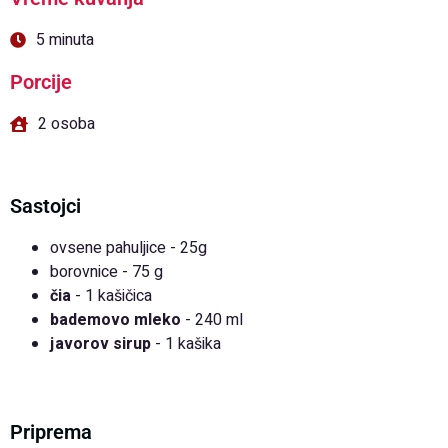
5 minuta
Porcije
2 osoba
Sastojci
ovsene pahuljice - 25g
borovnice - 75 g
čia
- 1 kašičica
bademovo mleko
- 240 ml
javorov sirup
- 1 kašika
Priprema