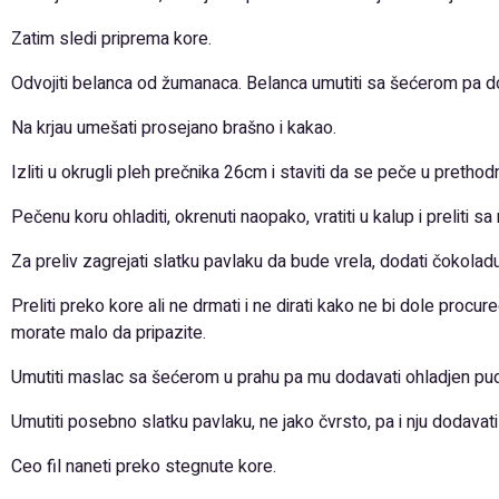
Zatim sledi priprema kore.
Odvojiti belanca od žumanaca. Belanca umutiti sa šećerom pa d
Na krjau umešati prosejano brašno i kakao.
Izliti u okrugli pleh prečnika 26cm i staviti da se peče u preth
Pečenu koru ohladiti, okrenuti naopako, vratiti u kalup i preliti 
Za preliv zagrejati slatku pavlaku da bude vrela, dodati čokoladu
Preliti preko kore ali ne drmati i ne dirati kako ne bi dole proc
morate malo da pripazite.
Umutiti maslac sa šećerom u prahu pa mu dodavati ohladjen pudi
Umutiti posebno slatku pavlaku, ne jako čvrsto, pa i nju dodavati
Ceo fil naneti preko stegnute kore.