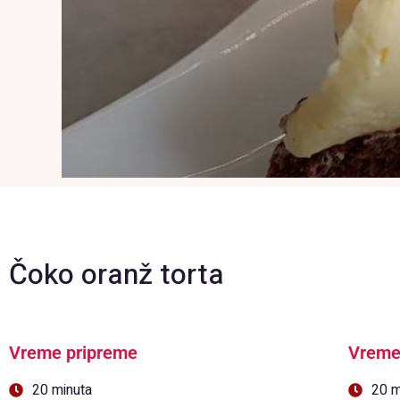
Čoko oranž torta
Vreme pripreme
Vreme
20 minuta
20 m