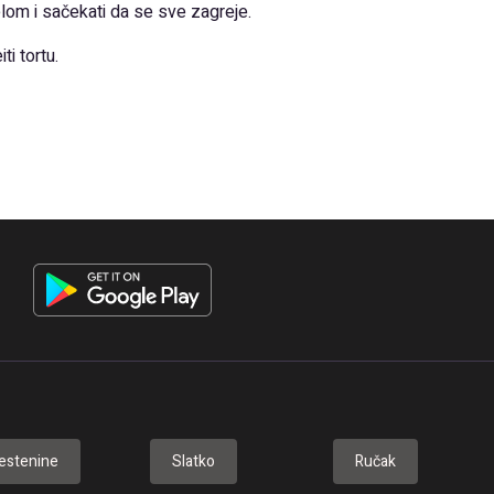
relom i sačekati da se sve zagreje.
i tortu.
estenine
Slatko
Ručak