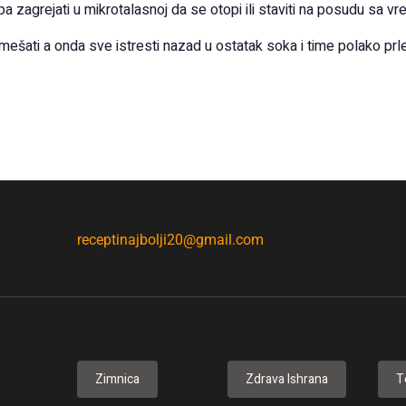
pa zagrejati u mikrotalasnoj da se otopi ili staviti na posudu sa v
šati a onda sve istresti nazad u ostatak soka i time polako prleit
receptinajbolji20@gmail.com
Zimnica
Zdrava Ishrana
T