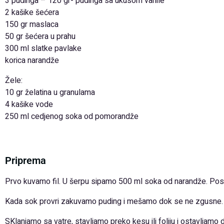
3 pudinga – 120 gr- pudinga sa ukusom vanile
2 kašike šećera
150 gr maslaca
50 gr šećera u prahu
300 ml slatke pavlake
korica narandže
Žele:
10 gr želatina u granulama
4 kašike vode
250 ml cedjenog soka od pomorandže
Priprema
Prvo kuvamo fil. U šerpu sipamo 500 ml soka od narandže. Pos
Kada sok provri zakuvamo puding i mešamo dok se ne zgusne.
SKlanjamo sa vatre, stavljamo preko kesu ili foliju i ostavljamo d