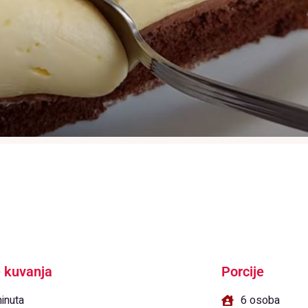
 kuvanja
Porcije
inuta
6 osoba