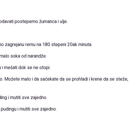
odavati postepemo žumanca i ulje.
odno zagrejanu rernu na 180 stepeni 20ak minuta.
sa malo soka od narandže.
 i mešati dok se ne otopi.
ureo. Možete malo i da sačekate da se prohladi i krene da se steže
ng i mutiti sve zajedno.
 pudingu i mutiti sve zajedno.