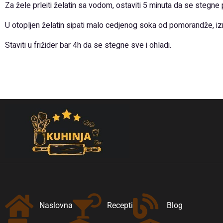
Za žele prleiti želatin sa vodom, ostaviti 5 minuta da se stegne 
U otopljen želatin sipati malo cedjenog soka od pomorandže, izme
Staviti u frižider bar 4h da se stegne sve i ohladi.
Naslovna
Recepti
Blog