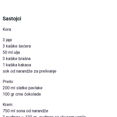
Sastojci
Kora:
3 jaja
3 kašike šećera
50 ml ulja
3 kašike brašna
1 kašika kakaoa
sok od narandže za prelivanje
Preliv:
200 ml slatke pavlake
100 gr crne čokolade
Krem:
750 ml sona od narandže