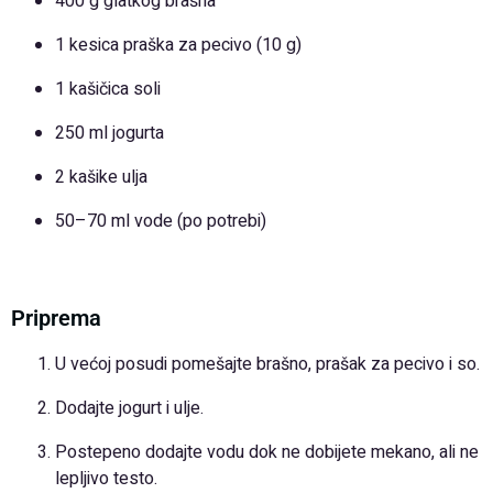
400 g glatkog brašna
1 kesica praška za pecivo (10 g)
1 kašičica soli
250 ml jogurta
2 kašike ulja
50–70 ml vode (po potrebi)
Priprema
U većoj posudi pomešajte brašno, prašak za pecivo i so.
Dodajte jogurt i ulje.
Postepeno dodajte vodu dok ne dobijete mekano, ali ne
lepljivo testo.