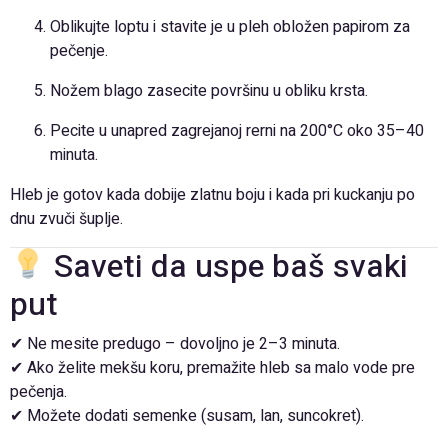
Oblikujte loptu i stavite je u pleh obložen papirom za
pečenje.
Nožem blago zasecite površinu u obliku krsta.
Pecite u unapred zagrejanoj rerni na 200°C oko 35–40
minuta.
Hleb je gotov kada dobije zlatnu boju i kada pri kuckanju po
dnu zvuči šuplje.
Saveti da uspe baš svaki
put
✔ Ne mesite predugo – dovoljno je 2–3 minuta.
✔ Ako želite mekšu koru, premažite hleb sa malo vode pre
pečenja.
✔ Možete dodati semenke (susam, lan, suncokret).