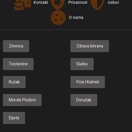
Kontakt
Privatnost
Uslovi
O nama
Zimnica
Zdrava Ishrana
Testenine
Slatko
Ručak
Pića I Kokteli
Morski Plodovi
Doručak
Dijeta