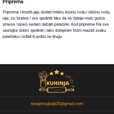
Priprema
Priprema: Umutiti jaja, dodati mleko, kiselu vodu i običnu vodu,
ulje, so, brašno i sve sjediniti tako da se dobije malo gušća
smesa. Ispeći sedam debljih palačinki. Kod pripreme fila sve
sastojke dobro sjediniti i tako dobijenim filom mazati svaku
palačinku i ređati ih jednu na drugu.
receptinajbolji20@gmail.com