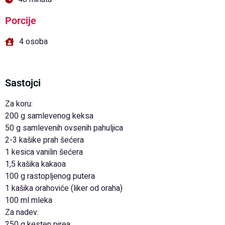
Porcije
4 osoba
Sastojci
Za koru:
200 g samlevenog keksa
50 g samlevenih ovsenih pahuljica
2-3 kašike prah šećera
1 kesica vanilin šećera
1,5 kašika kakaoa
100 g rastopljenog putera
1 kašika orahoviče (liker od oraha)
100 ml mleka
Za nadev:
250 g kesten pirea