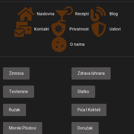
Naslovna
Recepti
Blog
Kontakt
Privatnost
Uslovi
O nama
Zimnica
Zdrava Ishrana
Testenine
Slatko
Ručak
Pića I Kokteli
Morski Plodovi
Doručak