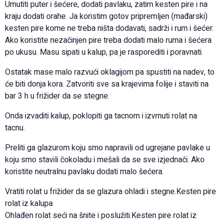
Umutiti puter i šećere, dodati pavlaku, zatim kesten pire i na
kraju dodati orahe. Ja koristim gotov pripremljen (mađarski)
kesten pire kome ne treba ništa dodavati, sadrži i rum i šećer.
Ako koristite nezačinjen pire treba dodati malo ruma i šećera
po ukusu. Masu sipati u kalup, pa je rasporediti i poravnati.
Ostatak mase malo razvući oklagijom pa spustiti na nadev, to
će biti donja kora. Zatvoriti sve sa krajevima folije i staviti na
bar 3 h u frižider da se stegne.
Onda izvaditi kalup, poklopiti ga tacnom i izvrnuti rolat na
tacnu.
Preliti ga glazurom koju smo napravili od ugrejane pavlake u
koju smo stavili čokoladu i mešali da se sve izjednači. Ako
koristite neutralnu pavlaku dodati malo šećera.
Vratiti rolat u frižider da se glazura ohladi i stegne.Kesten pire
rolat iz kalupa
Ohlađen rolat seći na šnite i poslužiti.Kesten pire rolat iz