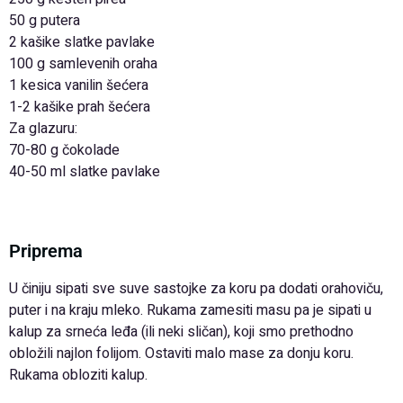
50 g putera
2 kašike slatke pavlake
100 g samlevenih oraha
1 kesica vanilin šećera
1-2 kašike prah šećera
Za glazuru:
70-80 g čokolade
40-50 ml slatke pavlake
Priprema
U činiju sipati sve suve sastojke za koru pa dodati orahoviču,
puter i na kraju mleko. Rukama zamesiti masu pa je sipati u
kalup za srneća leđa (ili neki sličan), koji smo prethodno
obložili najlon folijom. Ostaviti malo mase za donju koru.
Rukama obloziti kalup.