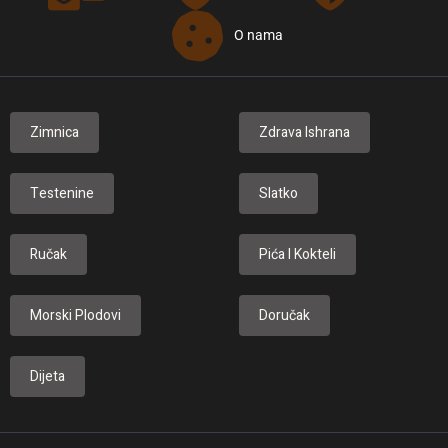
O nama
Zimnica
Zdrava Ishrana
Testenine
Slatko
Ručak
Pića I Kokteli
Morski Plodovi
Doručak
Dijeta