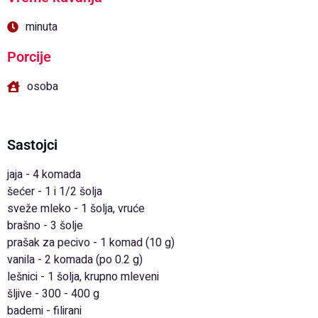
minuta
Porcije
osoba
Sastojci
jaja - 4 komada
šećer - 1 i 1/2 šolja
sveže mleko - 1 šolja, vruće
brašno - 3 šolje
prašak za pecivo - 1 komad (10 g)
vanila - 2 komada (po 0.2 g)
lešnici - 1 šolja, krupno mleveni
šljive - 300 - 400 g
bademi - filirani