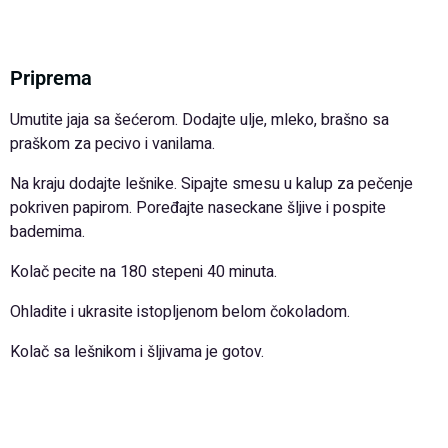
Priprema
Umutite jaja sa šećerom. Dodajte ulje, mleko, brašno sa
praškom za pecivo i vanilama.
Na kraju dodajte lešnike. Sipajte smesu u kalup za pečenje
pokriven papirom. Poređajte naseckane šljive i pospite
bademima.
Kolač pecite na 180 stepeni 40 minuta.
Ohladite i ukrasite istopljenom belom čokoladom.
Kolač sa lešnikom i šljivama je gotov.