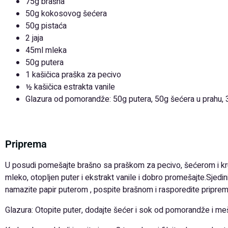
75g brašna
50g kokosovog šećera
50g pistaća
2 jaja
45ml mleka
50g putera
1 kašičica praška za pecivo
½ kašičica estrakta vanile
Glazura od pomorandže: 50g putera, 50g šećera u prahu
Priprema
U posudi pomešajte brašno sa praškom za pecivo, šećerom i krup
mleko, otopljen puter i ekstrakt vanile i dobro promešajte.Sje
namazite papir puterom , pospite brašnom i rasporedite priprem
Glazura: Otopite puter, dodajte šećer i sok od pomorandže i me