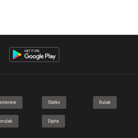
estenine
Slatko
Ručak
oručak
Dijeta