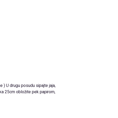
 ) U drugu posudu sipajte jaja,
ika 25cm obložite pek papirom,