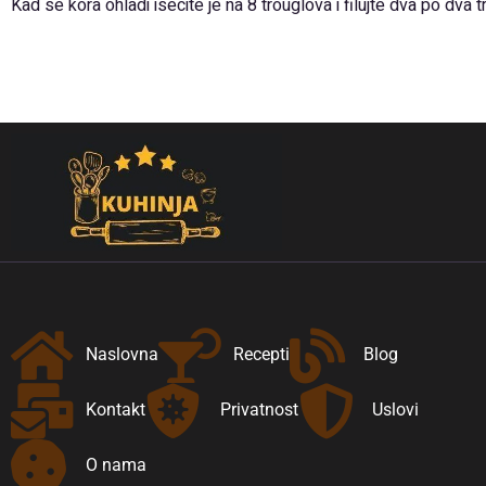
Kad se kora ohladi isecite je na 8 trouglova i filujte dva po dva 
Naslovna
Recepti
Blog
Kontakt
Privatnost
Uslovi
O nama