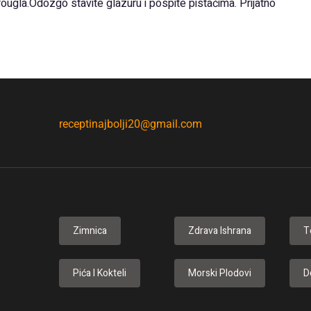
trougla.Odozgo stavite glazuru i pospite pistaćima. Prijatno
receptinajbolji20@gmail.com
Zimnica
Zdrava Ishrana
T
Pića I Kokteli
Morski Plodovi
D