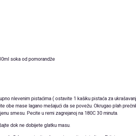
, 30ml soka od pomorandže
no nlevenim pistaćima ( ostavite 1 kašiku pistaća za ukrašavanje
dinite obe mase lagano mešajući da se povežu. Okrugao plah prečn
jenu smesu. Pecite u rerni zagrejanoj na 180C 30 minuta.
šajte dok ne dobijete glatku masu.