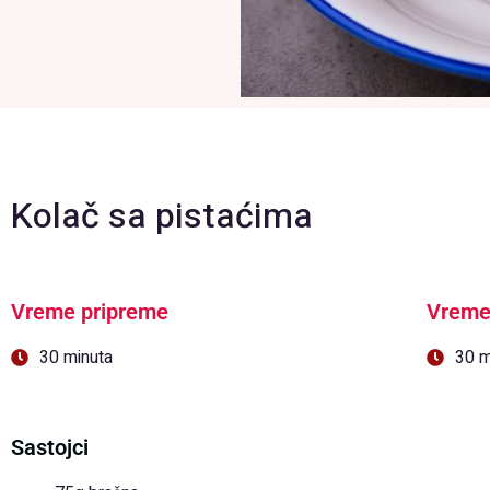
Kolač sa pistaćima
Vreme pripreme
Vreme
30 minuta
30 m
Sastojci