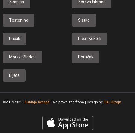
Zimnica
Zdrava Ishrana
Testenine
Slatko
Ručak
Pića I Kokteli
Morski Plodovi
Doručak
Dijeta
©2019-2026
Kuhinja Recepti
. Sva prava zadržana | Design by
381 Dizajn