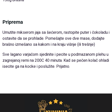
150g brašna
Priprema
Umutite mikserom jaja sa šećerom, rastopite puter i čokoladu i
ostavite da se prohlade. Pomešajte ove dve mase, dodajte
brašno izmešano sa kakom i na kraju višnje (ili trešnje)
Sve lagano varjačom sjedinite i pecite u podmazanom plehu u
zagrejanoj rerni na 200C 40 minuta. Kad se pečen kolač ohladi
isecite ga na kocke i poslužite. Prijatno.