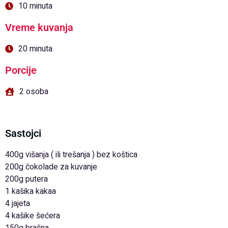
10 minuta
Vreme kuvanja
20 minuta
Porcije
2 osoba
Sastojci
400g višanja ( ili trešanja ) bez koštica
200g čokolade za kuvanje
200g putera
1 kašika kakaa
4 jajeta
4 kašike šećera