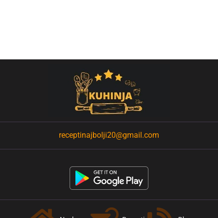
receptinajbolji20@gmail.com