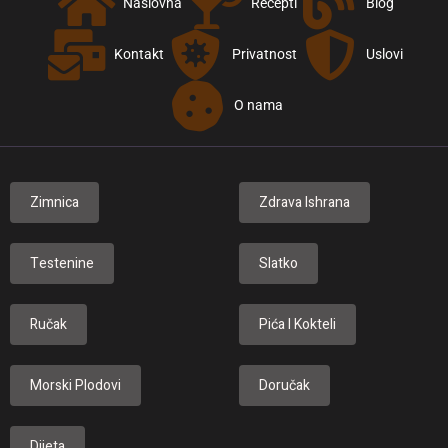
Naslovna
Recepti
Blog
Kontakt
Privatnost
Uslovi
O nama
Zimnica
Zdrava Ishrana
Testenine
Slatko
Ručak
Pića I Kokteli
Morski Plodovi
Doručak
Dijeta