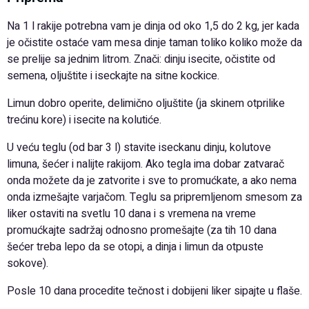
Na 1 l rakije potrebna vam je dinja od oko 1,5 do 2 kg, jer kada
je očistite ostaće vam mesa dinje taman toliko koliko može da
se prelije sa jednim litrom. Znači: dinju isecite, očistite od
semena, oljuštite i iseckajte na sitne kockice.
Limun dobro operite, delimično oljuštite (ja skinem otprilike
trećinu kore) i isecite na kolutiće.
U veću teglu (od bar 3 l) stavite iseckanu dinju, kolutove
limuna, šećer i nalijte rakijom. Ako tegla ima dobar zatvarač
onda možete da je zatvorite i sve to promućkate, a ako nema
onda izmešajte varjačom. Teglu sa pripremljenom smesom za
liker ostaviti na svetlu 10 dana i s vremena na vreme
promućkajte sadržaj odnosno promešajte (za tih 10 dana
šećer treba lepo da se otopi, a dinja i limun da otpuste
sokove).
Posle 10 dana procedite tečnost i dobijeni liker sipajte u flaše.