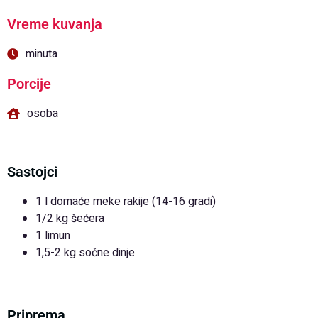
Vreme kuvanja
minuta
Porcije
osoba
Sastojci
1 l domaće meke rakije (14-16 gradi)
1/2 kg šećera
1 limun
1,5-2 kg sočne dinje
Priprema