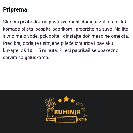
Priprema
Slaninu pržite dok ne pusti svu mast, dodajte zatim crni luk i
komade pileta, pospite paprikom i propržite na suvo. Nalijte
s vrlo malo vode, poklopite i dinstajte dok meso ne omekša.
Pred kraj dodajte usitnjene pileće iznutrice i pavlaku i
kuvajte još 10–15 minuta. Pileći paprikaš se obavezno
servira sa galuškama.