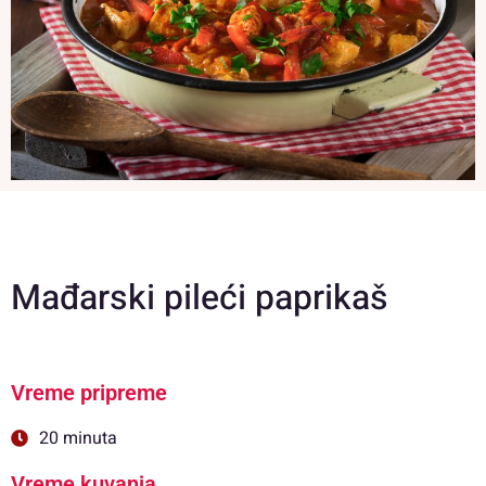
Mađarski pileći paprikaš
Vreme pripreme
20 minuta
Vreme kuvanja