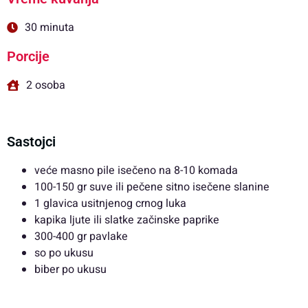
30 minuta
Porcije
2 osoba
Sastojci
veće masno pile isečeno na 8-10 komada
100-150 gr suve ili pečene sitno isečene slanine
1 glavica usitnjenog crnog luka
kapika ljute ili slatke začinske paprike
300-400 gr pavlake
so po ukusu
biber po ukusu