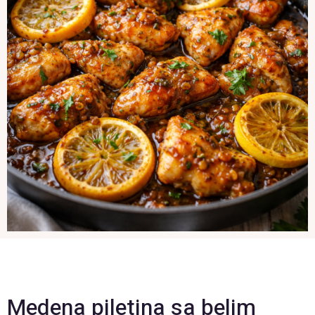
Medena piletina sa belim