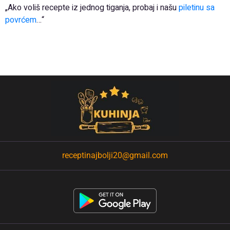
„Ako voliš recepte iz jednog tiganja, probaj i našu
piletinu sa
povrćem
…“
receptinajbolji20@gmail.com