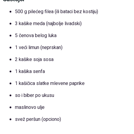
500 g pilećeg filea (ili bataci bez kostiju)
3 kašike meda (najbolje livadski)
5 čenova belog luka
1 veći limun (neprskan)
2 kašike soja sosa
1 kašika senfa
1 kašičica slatke mlevene paprike
so i biber po ukusu
maslinovo ulje
svež peršun (opciono)