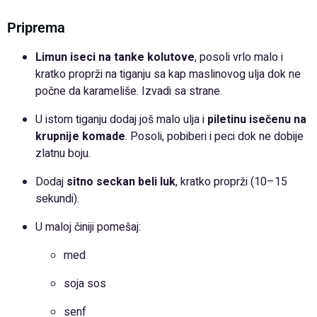
Priprema
Limun iseci na tanke kolutove
, posoli vrlo malo i
kratko proprži na tiganju sa kap maslinovog ulja dok ne
počne da karameliše. Izvadi sa strane.
U istom tiganju dodaj još malo ulja i
piletinu isečenu na
krupnije komade
. Posoli, pobiberi i peci dok ne dobije
zlatnu boju.
Dodaj
sitno seckan beli luk
, kratko proprži (10–15
sekundi).
U maloj činiji pomešaj:
med
soja sos
senf