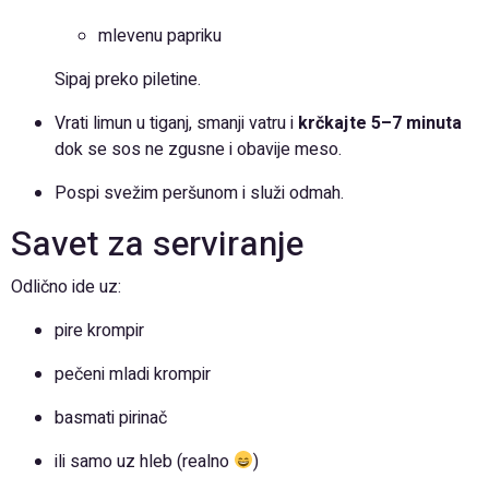
mlevenu papriku
Sipaj preko piletine.
Vrati limun u tiganj, smanji vatru i
krčkajte 5–7 minuta
dok se sos ne zgusne i obavije meso.
Pospi svežim peršunom i služi odmah.
Savet za serviranje
Odlično ide uz:
pire krompir
pečeni mladi krompir
basmati pirinač
ili samo uz hleb (realno
)