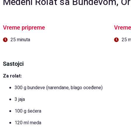
Medeni Rolat sa Bundevom, O
Vreme pripreme
Vreme
25 minuta
25 m
Sastojci
Za rolat:
300 g bundeve (narendane, blago oceđene)
3 jaja
100 g šećera
120 ml meda