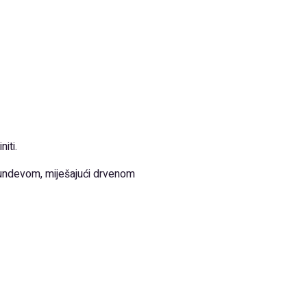
iti.
 bundevom, miješajući drvenom