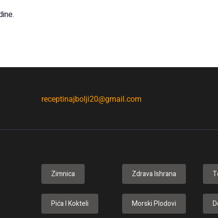
dine.
receptinajbolji20@gmail.com
Zimnica
Zdrava Ishrana
T
Pića I Kokteli
Morski Plodovi
D