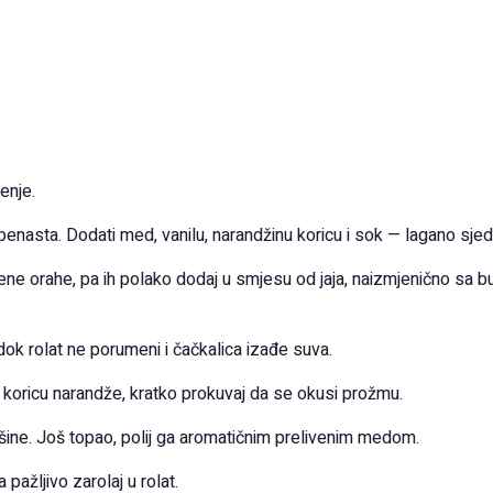
enje.
 penasta. Dodati med, vanilu, narandžinu koricu i sok — lagano sjedin
evene orahe, pa ih polako dodaj u smjesu od jaja, naizmjenično sa
dok rolat ne porumeni i čačkalica izađe suva.
 i koricu narandže, kratko prokuvaj da se okusi prožmu.
ršine. Još topao, polij ga aromatičnim prelivenim medom.
pažljivo zarolaj u rolat.