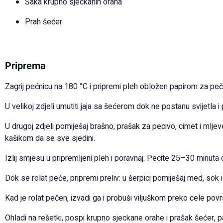
Šaka krupno sjeckanih oraha
Prah šećer
Priprema
Zagrij pećnicu na 180 °C i pripremi pleh obložen papirom za peč
U velikoj zdjeli umutiti jaja sa šećerom dok ne postanu svijetla i
U drugoj zdjeli pomiješaj brašno, prašak za pecivo, cimet i mlj
kašikom da se sve sjedini.
Izlij smjesu u pripremljeni pleh i poravnaj. Pecite 25–30 minuta 
Dok se rolat peče, pripremi preliv: u šerpici pomiješaj med, sok
Kad je rolat pečen, izvadi ga i probuši viljuškom preko cele pov
Ohladi na rešetki, pospi krupno sjeckane orahe i prašak šećer, pa 