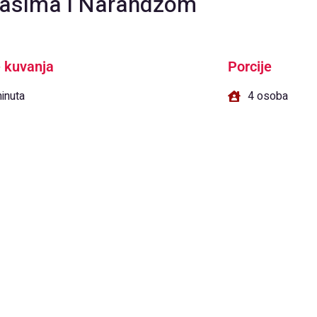
rasima i Narandžom
 kuvanja
Porcije
inuta
4 osoba