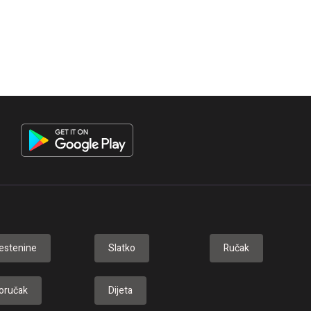
estenine
Slatko
Ručak
oručak
Dijeta