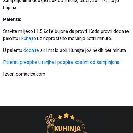
Šampinjonima dodajte sok od limuna, biber, so i 1/3 šolje
bujona.
Palenta:
Stavite mlijeko i 1,5 šolje bujona da provri. Kada provri dodajte
palentu i
kuhajte
uz neprestano mešanje četiri minute.
U palentu
dodajte
sir i malo soli. Kuhajte još nekih pet minuta.
Palentu prespite u tanjire i pospite sosom od šampinjona.
Izvor: domacica.com