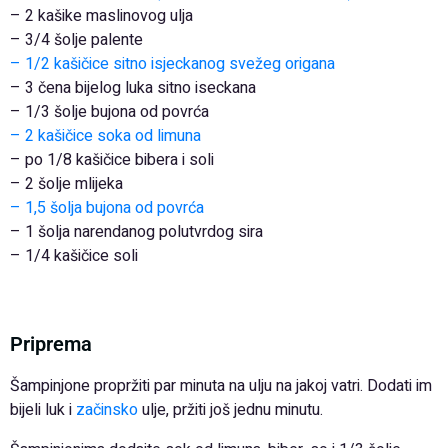
– 2 kašike maslinovog ulja
– 3/4 šolje palente
– 1/2 kašičice sitno isjeckanog svežeg origana
– 3 čena bijelog luka sitno iseckana
– 1/3 šolje bujona od povrća
– 2 kašičice soka od limuna
– po 1/8 kašičice bibera i soli
– 2 šolje mlijeka
– 1,5 šolja bujona od povrća
– 1 šolja narendanog polutvrdog sira
– 1/4 kašičice soli
Priprema
Šampinjone propržiti par minuta na ulju na jakoj vatri. Dodati im
bijeli luk i
začinsko
ulje, pržiti još jednu minutu.