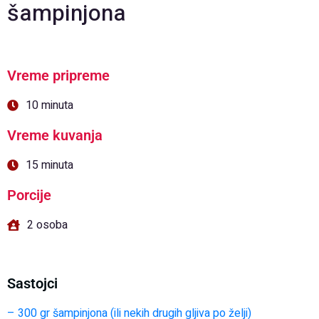
šampinjona
Vreme pripreme
10 minuta
Vreme kuvanja
15 minuta
Porcije
2 osoba
Sastojci
– 300 gr šampinjona (ili nekih drugih gljiva po želji)