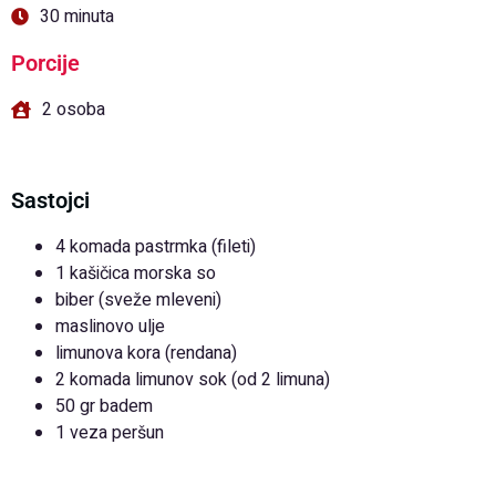
30 minuta
Porcije
2 osoba
Sastojci
4 komada pastrmka (fileti)
1 kašičica morska so
biber (sveže mleveni)
maslinovo ulje
limunova kora (rendana)
2 komada limunov sok (od 2 limuna)
50 gr badem
1 veza peršun