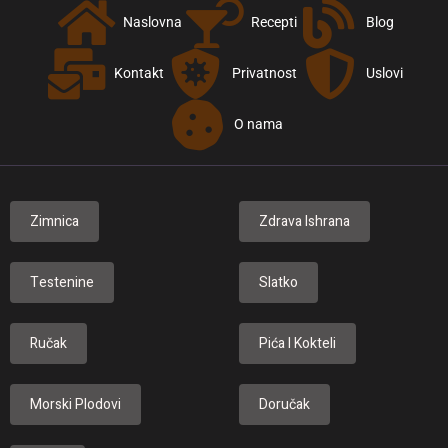
Naslovna
Recepti
Blog
Kontakt
Privatnost
Uslovi
O nama
Zimnica
Zdrava Ishrana
Testenine
Slatko
Ručak
Pića I Kokteli
Morski Plodovi
Doručak