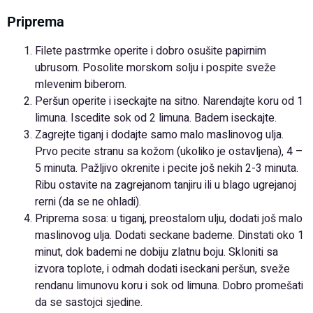
Priprema
Filete pastrmke operite i dobro osušite papirnim
ubrusom. Posolite morskom solju i pospite sveže
mlevenim biberom.
Peršun operite i iseckajte na sitno. Narendajte koru od 1
limuna. Iscedite sok od 2 limuna. Badem iseckajte.
Zagrejte tiganj i dodajte samo malo maslinovog ulja.
Prvo pecite stranu sa kožom (ukoliko je ostavljena), 4 –
5 minuta. Pažljivo okrenite i pecite još nekih 2-3 minuta.
Ribu ostavite na zagrejanom tanjiru ili u blago ugrejanoj
rerni (da se ne ohladi).
Priprema sosa: u tiganj, preostalom ulju, dodati još malo
maslinovog ulja. Dodati seckane bademe. Dinstati oko 1
minut, dok bademi ne dobiju zlatnu boju. Skloniti sa
izvora toplote, i odmah dodati iseckani peršun, sveže
rendanu limunovu koru i sok od limuna. Dobro promešati
da se sastojci sjedine.