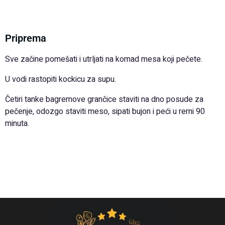
Priprema
Sve začine pomešati i utrljati na komad mesa koji pečete.
U vodi rastopiti kockicu za supu.
Četiri tanke bagremove grančice staviti na dno posude za
pečenje, odozgo staviti meso, sipati bujon i peći u rerni 90
minuta.