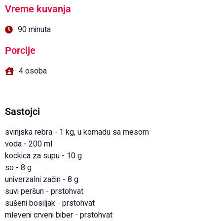
Vreme kuvanja
90 minuta
Porcije
4 osoba
Sastojci
svinjska rebra - 1 kg, u komadu sa mesom
voda - 200 ml
kockica za supu - 10 g
so - 8 g
univerzalni začin - 8 g
suvi peršun - prstohvat
sušeni bosiljak - prstohvat
mleveni crveni biber - prstohvat