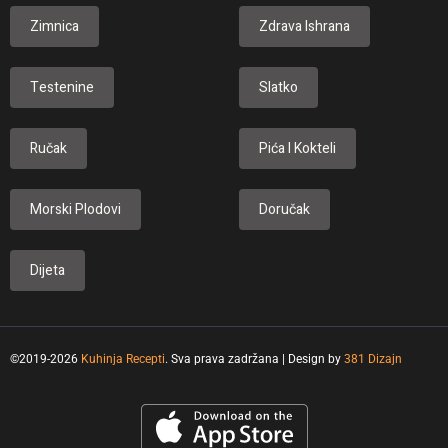
Zimnica
Zdrava Ishrana
Testenine
Slatko
Ručak
Pića I Kokteli
Morski Plodovi
Doručak
Dijeta
©2019-2026
Kuhinja Recepti
. Sva prava zadržana | Design by
381 Dizajn