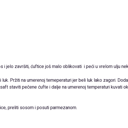
 i jelo završiti, ćuftice još malo oblikovati i peći u vrelom ulju nek
beli luk. Pržiti na umerenoj temeperaturi jer beli luk lako zagori. Doda
 saft staviti pečene ćufte i dalje na umerenoj temperaturi kuvati 
ftice, preliti sosom i posuti parmezanom.