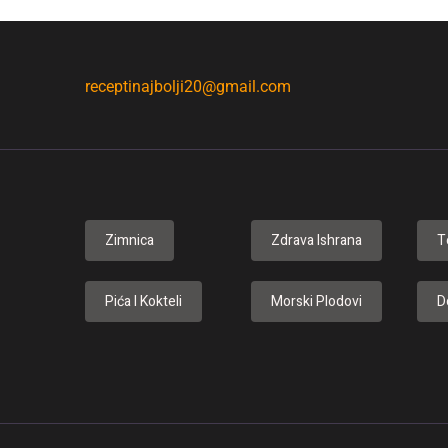
receptinajbolji20@gmail.com
Zimnica
Zdrava Ishrana
T
Pića I Kokteli
Morski Plodovi
D