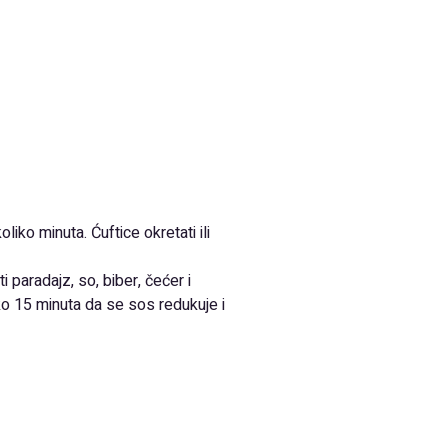
oliko minuta. Ćuftice okretati ili
ti paradajz, so, biber, čećer i
oko 15 minuta da se sos redukuje i