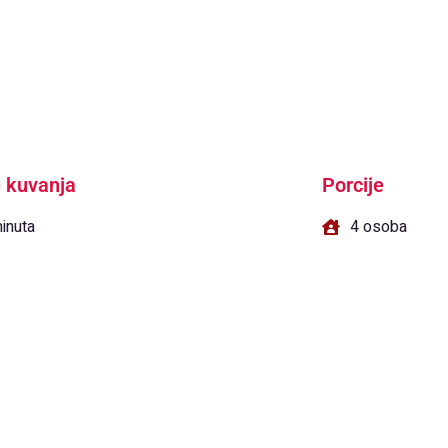
 kuvanja
Porcije
inuta
4 osoba