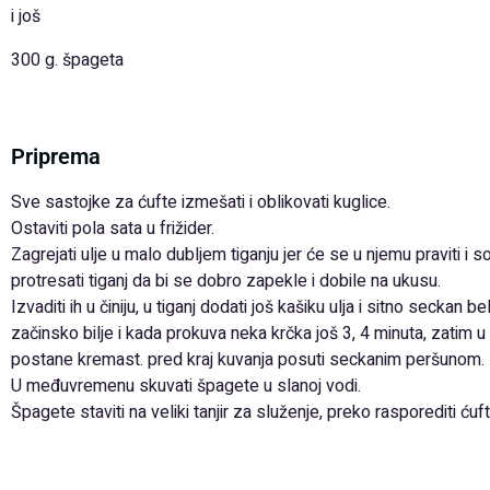
i još
300 g. špageta
Priprema
Sve sastojke za ćufte izmešati i oblikovati kuglice.
Ostaviti pola sata u frižider.
Zagrejati ulje u malo dubljem tiganju jer će se u njemu praviti i sos
protresati tiganj da bi se dobro zapekle i dobile na ukusu.
Izvaditi ih u činiju, u tiganj dodati još kašiku ulja i sitno seckan 
začinsko bilje i kada prokuva neka krčka još 3, 4 minuta, zatim u
postane kremast. pred kraj kuvanja posuti seckanim peršunom.
U međuvremenu skuvati špagete u slanoj vodi.
Špagete staviti na veliki tanjir za služenje, preko rasporediti ću