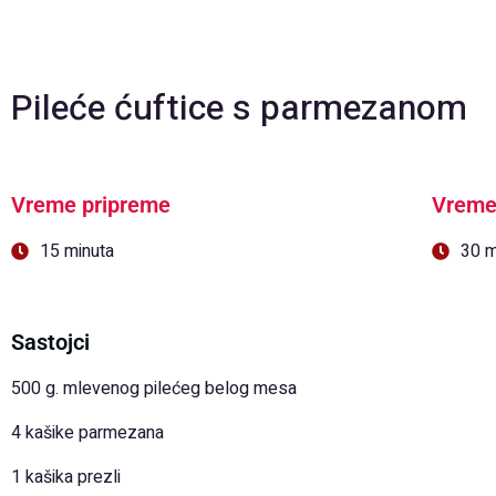
Pileće ćuftice s parmezanom
Vreme pripreme
Vreme
15 minuta
30 m
Sastojci
500 g. mlevenog pilećeg belog mesa
4 kašike parmezana
1 kašika prezli