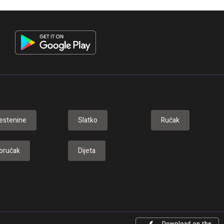
estenine
Slatko
Ručak
oručak
Dijeta