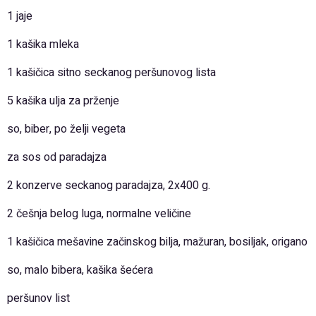
1 jaje
1 kašika mleka
1 kašičica sitno seckanog peršunovog lista
5 kašika ulja za prženje
so, biber, po želji vegeta
za sos od paradajza
2 konzerve seckanog paradajza, 2x400 g.
2 češnja belog luga, normalne veličine
1 kašičica mešavine začinskog bilja, mažuran, bosiljak, origano
so, malo bibera, kašika šećera
peršunov list