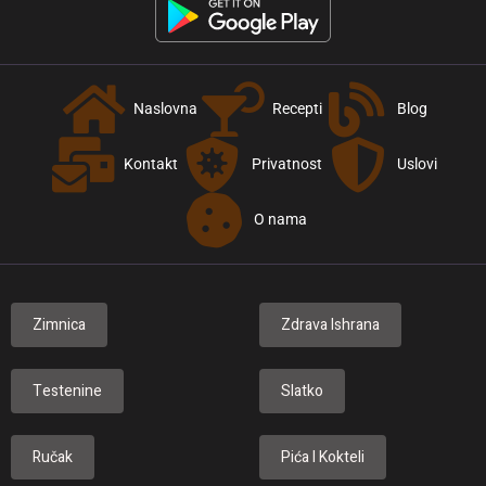
Naslovna
Recepti
Blog
Kontakt
Privatnost
Uslovi
O nama
Zimnica
Zdrava Ishrana
Testenine
Slatko
Ručak
Pića I Kokteli