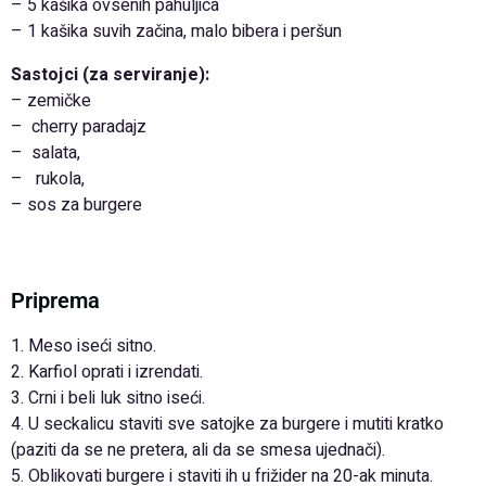
– 5 kašika ovsenih pahuljica
– 1 kašika suvih začina, malo bibera i peršun
Sastojci (za serviranje):
– zemičke
– cherry paradajz
– salata,
– rukola,
– sos za burgere
Priprema
1. Meso iseći sitno.
2. Karfiol oprati i izrendati.
3. Crni i beli luk sitno iseći.
4. U seckalicu staviti sve satojke za burgere i mutiti kratko
(paziti da se ne pretera, ali da se smesa ujednači).
5. Oblikovati burgere i staviti ih u frižider na 20-ak minuta.