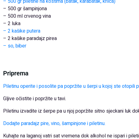
– 500 gr piletine na kostima (batak, karabatak, krilca)
– 500 gr šampinjona
– 500 ml crvenog vina
– 2 luka
– 2 kašike putera
– 2 kašike paradajz pirea
– so, biber
Priprema
Piletinu operite i posolite pa popržite u šerpi u kojoj ste otopili
Gljive očistite i popržite u tavi.
Piletinu izvadite iz šerpe pa u njoj popržite sitno sjeckani luk 
Dodajte paradajz pire, vino, šampinjone i piletinu.
Kuhajte na laganoj vatri sat vremena dok alkohol ne ispari i pile