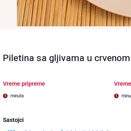
Piletina sa gljivama u crvenom
Vreme pripreme
Vreme
minuta
minu
Sastojci