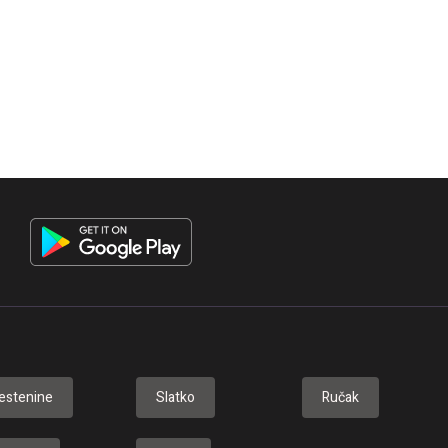
estenine
Slatko
Ručak