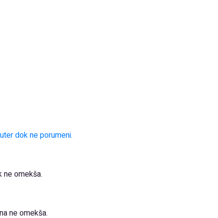
 puter dok ne porumeni.
dok ne omekša.
tina ne omekša.