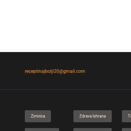
receptinajbolji20@gmail.com
Zimnica
Zdrava Ishrana
T