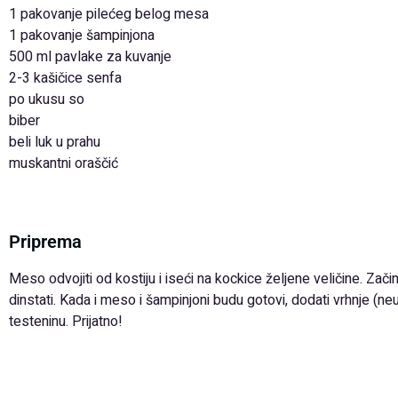
1 pakovanje pilećeg belog mesa
1 pakovanje šampinjona
500 ml pavlake za kuvanje
2-3 kašičice senfa
po ukusu so
biber
beli luk u prahu
muskantni oraščić
Priprema
Meso odvojiti od kostiju i iseći na kockice željene veličine. Zač
dinstati. Kada i meso i šampinjoni budu gotovi, dodati vrhnje (neu
testeninu. Prijatno!