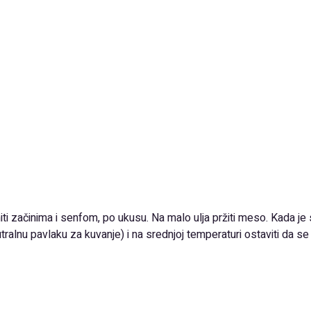
initi začinima i senfom, po ukusu. Na malo ulja pržiti meso. Kada j
tralnu pavlaku za kuvanje) i na srednjoj temperaturi ostaviti da se 