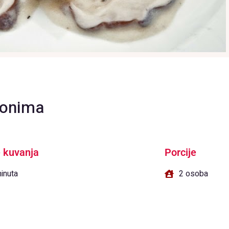
jonima
 kuvanja
Porcije
inuta
2 osoba