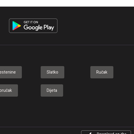
estenine
Slatko
Ručak
oručak
Dijeta