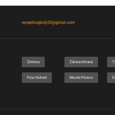
receptinajbolji20@gmail.com
Zimnica
Zdrava Ishrana
T
Pića I Kokteli
Morski Plodovi
D