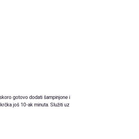
e skoro gotovo dodati šampinjone i
krčka još 10-ak minuta. Služiti uz