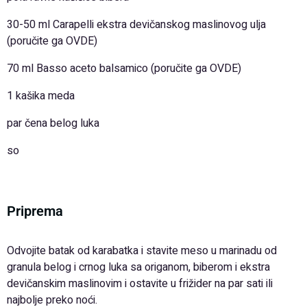
30-50 ml Carapelli ekstra devičanskog maslinovog ulja
(poručite ga OVDE)
70 ml Basso aceto balsamico (poručite ga OVDE)
1 kašika meda
par čena belog luka
so
Priprema
Odvojite batak od karabatka i stavite meso u marinadu od
granula belog i crnog luka sa origanom, biberom i ekstra
devičanskim maslinovim i ostavite u frižider na par sati ili
najbolje preko noći.