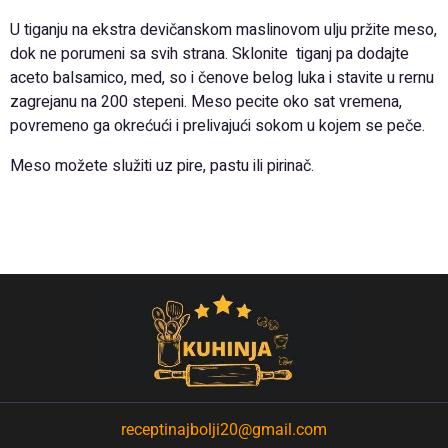
U tiganju na ekstra devičanskom maslinovom ulju pržite meso,
dok ne porumeni sa svih strana. Sklonite tiganj pa dodajte
aceto balsamico, med, so i čenove belog luka i stavite u rernu
zagrejanu na 200 stepeni. Meso pecite oko sat vremena,
povremeno ga okrećući i prelivajući sokom u kojem se peče.
Meso možete služiti uz pire, pastu ili pirinač.
receptinajbolji20@gmail.com