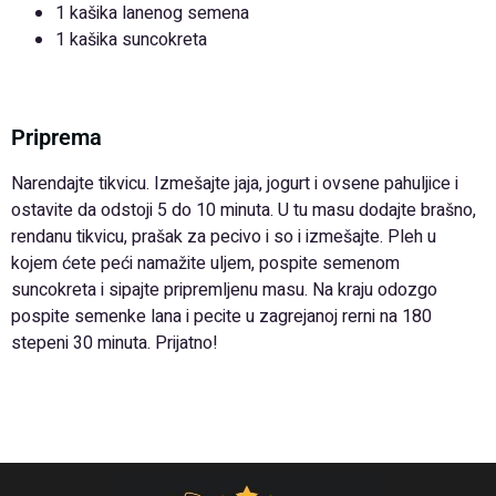
1 kašika lanenog semena
1 kašika suncokreta
Priprema
Narendajte tikvicu. Izmešajte jaja, jogurt i ovsene pahuljice i
ostavite da odstoji 5 do 10 minuta. U tu masu dodajte brašno,
rendanu tikvicu, prašak za pecivo i so i izmešajte. Pleh u
kojem ćete peći namažite uljem, pospite semenom
suncokreta i sipajte pripremljenu masu. Na kraju odozgo
pospite semenke lana i pecite u zagrejanoj rerni na 180
stepeni 30 minuta. Prijatno!