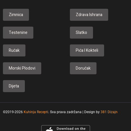
Zimnica
Zdrava Ishrana
Testenine
Slatko
Ručak
Pića I Kokteli
Morski Plodovi
Doručak
Dijeta
©2019-2026
Kuhinja Recepti
. Sva prava zadržana | Design by
381 Dizajn