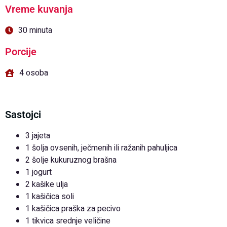
Vreme kuvanja
30 minuta
Porcije
4 osoba
Sastojci
3 jajeta
1 šolja ovsenih, ječmenih ili ražanih pahuljica
2 šolje kukuruznog brašna
1 jogurt
2 kašike ulja
1 kašičica soli
1 kašičica praška za pecivo
1 tikvica srednje veličine