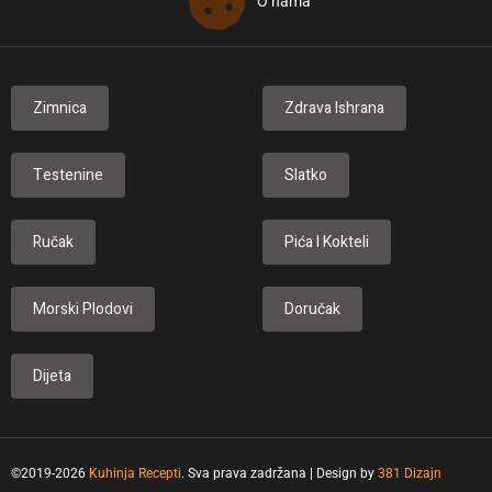
O nama
Zimnica
Zdrava Ishrana
Testenine
Slatko
Ručak
Pića I Kokteli
Morski Plodovi
Doručak
Dijeta
©2019-2026
Kuhinja Recepti
. Sva prava zadržana | Design by
381 Dizajn