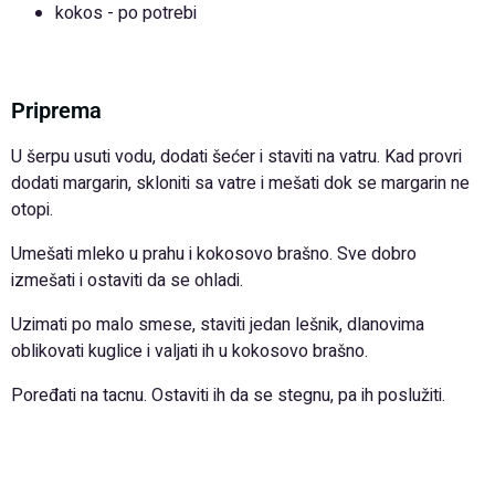
kokos - po potrebi
Priprema
U šerpu usuti vodu, dodati šećer i staviti na vatru. Kad provri
dodati margarin, skloniti sa vatre i mešati dok se margarin ne
otopi.
Umešati mleko u prahu i kokosovo brašno. Sve dobro
izmešati i ostaviti da se ohladi.
Uzimati po malo smese, staviti jedan lešnik, dlanovima
oblikovati kuglice i valjati ih u kokosovo brašno.
Poređati na tacnu. Ostaviti ih da se stegnu, pa ih poslužiti.