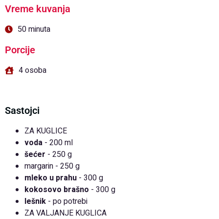
Vreme kuvanja
50 minuta
Porcije
4 osoba
Sastojci
ZA KUGLICE
voda
- 200 ml
šećer
- 250 g
margarin - 250 g
mleko u prahu
- 300 g
kokosovo brašno
- 300 g
lešnik
- po potrebi
ZA VALJANJE KUGLICA