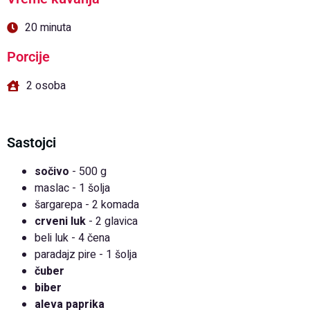
20 minuta
Porcije
2 osoba
Sastojci
sočivo
- 500 g
maslac - 1 šolja
šargarepa - 2 komada
crveni luk
- 2 glavica
beli luk - 4 čena
paradajz pire - 1 šolja
čuber
biber
aleva paprika