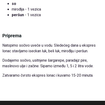
so
mirođija - 1 vezica
peršun
- 1 vezica
Priprema
Natopimo sočivo uveče u vodu. Sledećeg dana u ekspres
lonac stavljamo iseckan luk, beli luk, mirođiju i peršun.
Dodajemo sočivo, usitnjene šargarepe, paradajz pire,
maslinovo ulje i začine. Sipamo između 1, 5 i 2 litra vode.
Zatvaramo čvrsto ekspres lonac i kuvamo 15-20 minuta.