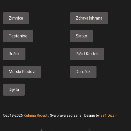
Zimnica
Zdrava Ishrana
Testenine
Slatko
Ručak
Pića I Kokteli
Morski Plodovi
Doručak
Dijeta
©2019-2026
Kuhinja Recepti
. Sva prava zadržana | Design by
381 Dizajn