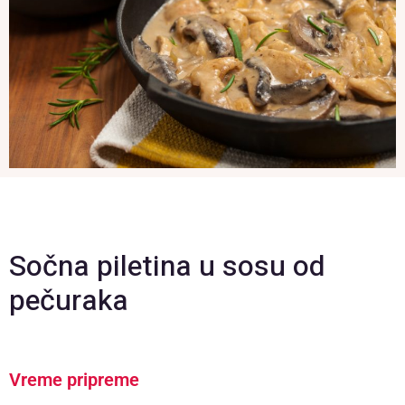
Sočna piletina u sosu od
pečuraka
Vreme pripreme