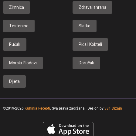
Zimnica
Zdrava Ishrana
Testenine
Slatko
Ručak
Pića I Kokteli
Morski Plodovi
Doručak
Dijeta
©2019-2026
Kuhinja Recepti
. Sva prava zadržana | Design by
381 Dizajn