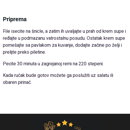
Priprema
File isecite na šnicle, a zatim ih uvaljajte u prah od krem supe i
ređajte u podmazanu vatrostalnu posudu. Ostatak krem supe
pomešajte sa pavlakom za kuvanje, dodajte začine po želji i
prelijte preko piletine.
Pecite 30 minuta u zagrejanoj rerni na 220 stepeni.
Kada ručak bude gotov možete ga poslužiti uz salatu ili
obaren pirinač.