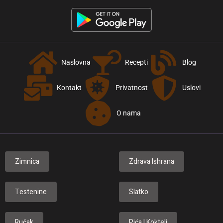
Naslovna
Recepti
Blog
Kontakt
Privatnost
Uslovi
O nama
Zimnica
Zdrava Ishrana
Testenine
Slatko
Ručak
Pića I Kokteli