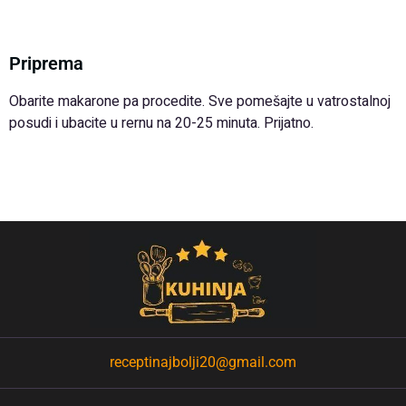
Priprema
Obarite makarone pa procedite. Sve pomešajte u vatrostalnoj
posudi i ubacite u rernu na 20-25 minuta. Prijatno.
receptinajbolji20@gmail.com