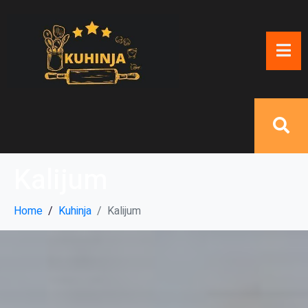
Kalijum
Home
Kuhinja
Kalijum