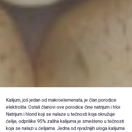
Kalijum, još jedan od makroelemenata, je član porodice
elektrolita. Ostali članovi ove porodice čine natrijum i hlor.
Natrijum i hlorid koji se nalaze u tečnosti koja okružuje
ćelije, odprilike 95% zaliha kalijuma je smešteno u tečnosti
koja se nalazi u ćelijama. Jedna od njvažnijih uloga kalijuma