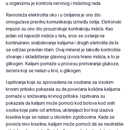
u organizmu je kontrola nervnog i mišićnog rada.
Ravnoteža elektrolita oko i u ćelijama je ono što
omogućava pravilnu komunikaciju između ćelija. Eletronski
impulsi su ono što prouzrokuje kontrakciju mišića. Kao
jedan od najvećih mišića u telu, srce se oslanja na
kontinuirano snabdevanje kalijuma i drugih eletrolita da bi
se održao pravilan ritam. Ovaj mineral je takođe kontroliše
stvaraje i skladištenje glavnog izvora hrane mišića, a to je
glikogen. Kalijum pomaže u procesu pretvaranja glukoze,
šećera koji se nalazi u krvi, u glikogen.
Ispitivanja koja su sprovedena na osobana sa visokim
krvnim pritisko pokazala su da povećana količina kalijuma
pomaže u snižavanju krvnog pritiska. Ispitivana su
pokazala da kalijum može pomoći kod bolova kod onih
osoba koje pate od artritisa, uklanjajući bol koji izaziva
kiselina koja se nalazi u obolelim zglobovima. Kada se
poveća nivo kiseline, kalijum može pomoći da se neutrališe