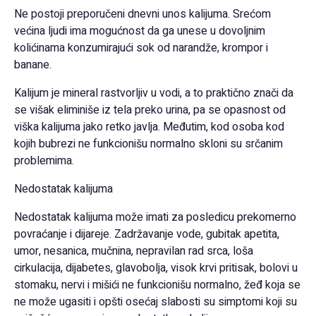
Ne postoji preporučeni dnevni unos kalijuma. Srećom
većina ljudi ima mogućnost da ga unese u dovoljnim
kolićinama konzumirajući sok od narandže, krompor i
banane.
Kalijum je mineral rastvorljiv u vodi, a to praktično znači da
se višak eliminiše iz tela preko urina, pa se opasnost od
viška kalijuma jako retko javlja. Međutim, kod osoba kod
kojih bubrezi ne funkcionišu normalno skloni su srčanim
problemima.
Nedostatak kalijuma
Nedostatak kalijuma može imati za posledicu prekomerno
povraćanje i dijareje. Zadržavanje vode, gubitak apetita,
umor, nesanica, mučnina, nepravilan rad srca, loša
cirkulacija, dijabetes, glavobolja, visok krvi pritisak, bolovi u
stomaku, nervi i mišići ne funkcionišu normalno, žeđ koja se
ne može ugasiti i opšti osećaj slabosti su simptomi koji su