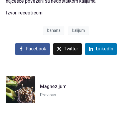
najčešće povezani sa nedostatkom kalijuma.
Izvor: recepti.com
banana
kalijum
Facebook
Twitter
LinkedIn
Magnezijum
Previous
Pravilna ishrana žene nakon 40. godine