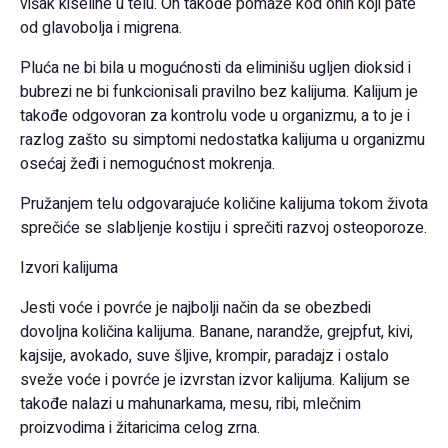
višak kiseline u telu. On takođe pomaže kod onih koji pate
od glavobolja i migrena.
Pluća ne bi bila u mogućnosti da eliminišu ugljen dioksid i
bubrezi ne bi funkcionisali pravilno bez kalijuma. Kalijum je
takođe odgovoran za kontrolu vode u organizmu, a to je i
razlog zašto su simptomi nedostatka kalijuma u organizmu
osećaj žeđi i nemogućnost mokrenja.
Pružanjem telu odgovarajuće količine kalijuma tokom života
sprečiće se slabljenje kostiju i sprečiti razvoj osteoporoze.
Izvori kalijuma
Jesti voće i povrće je najbolji način da se obezbedi
dovoljna količina kalijuma. Banane, narandže, grejpfut, kivi,
kajsije, avokado, suve šljive, krompir, paradajz i ostalo
sveže voće i povrće je izvrstan izvor kalijuma. Kalijum se
takođe nalazi u mahunarkama, mesu, ribi, mlečnim
proizvodima i žitaricima celog zrna.