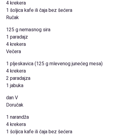
4 krekera
1 šoljica kafe ili čaja bez šećera
Ručak
125 g nemasnog sira
1 paradajz
4 krekera
Večera
1 pljeskavica (125 g mlevenog junećeg mesa)
4 krekera
2 paradajza
1 jabuka
dan V
Doručak
1 narandža
4 krekera
1 šoljica kafe ili čaja bez šećera