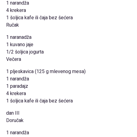
1 narandža
4 krekera
1 šoljica kafe ili čaja bez šećera
Ručak
1 naranadža
1 kuvano jaje
1/2 šoljica jogurta
Večera
1 pljeskavica (125 g mlevenog mesa)
1 narandža
1 paradajz
4 krekera
1 šoljica kafe ili čaja bez šećera
dan III
Doručak
1 narandža