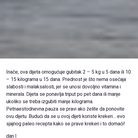
Inače, ova dijeta omogućuje gubitak 2 – 5 kg u 5 dana ili 10
– 15 kilograma u 15 dana. Prednost je što nema osećaja
slabosti i malaksalosti, jer se unosi dovoljno vitamina i
minerala. Dijeta se ponavlja triput po pet dana ili manje
ukoliko se treba izgubiti manje kilograma.
Petnaestodnevna pauza se pravi ako želite da ponovite
ovu dijetu. Budući da se u ovoj dijeti koriste krekeri… evo
sjajnog paleo recepta kako se prave krekeri i to domaći!
dan I