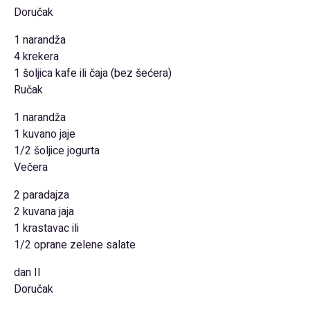
Doručak
1 narandža
4 krekera
1 šoljica kafe ili čaja (bez šećera)
Ručak
1 narandža
1 kuvano jaje
1/2 šoljice jogurta
Večera
2 paradajza
2 kuvana jaja
1 krastavac ili
1/2 oprane zelene salate
dan II
Doručak