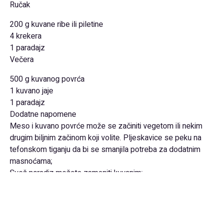
Ručak
200 g kuvane ribe ili piletine
4 krekera
1 paradajz
Večera
500 g kuvanog povrća
1 kuvano jaje
1 paradajz
Dodatne napomene
Meso i kuvano povrće može se začiniti vegetom ili nekim
drugim biljnim začinom koji volite. Pljeskavice se peku na
tefonskom tiganju da bi se smanjila potreba za dodatnim
masnoćama;
Svež paradjz možete zameniti kuvanim;
Navedene namirnice treba uzimati u naznačenim količinama
i redom kako je napisano i obroci se ne smeju preskakati.
Jedino na taj način će medicinska dijeta imati efekta.