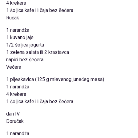
4 krekera
1 šoljica kafe ili čaja bez šećera
Ručak
1 narandža
1 kuvano jaje
1/2 šoljica jogurta
1 zelena salata ili 2 krastavca
napici bez šećera
Večera
1 pljeskavica (125 g mlevenog junećeg mesa)
1 narandža
4 krekera
1 šoljica kafe ili čaja bez šećera
dan IV
Doručak
1 narandža