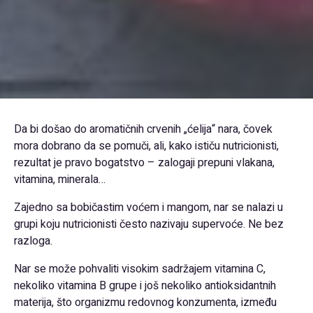
Da bi došao do aromatičnih crvenih „ćelija“ nara, čovek
mora dobrano da se pomuči, ali, kako ističu nutricionisti,
rezultat je pravo bogatstvo – zalogaji prepuni vlakana,
vitamina, minerala…
Zajedno sa bobičastim voćem i mangom, nar se nalazi u
grupi koju nutricionisti često nazivaju supervoće. Ne bez
razloga.
Nar se može pohvaliti visokim sadržajem vitamina C,
nekoliko vitamina B grupe i još nekoliko antioksidantnih
materija, što organizmu redovnog konzumenta, između