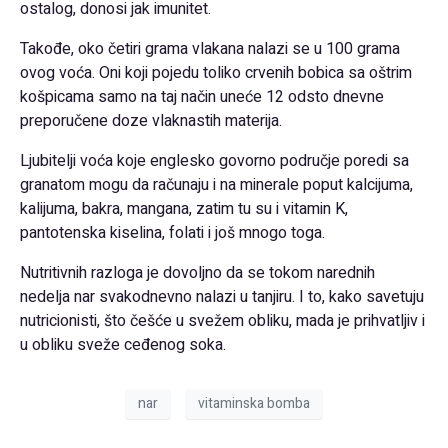
ostalog, donosi jak imunitet.
Takođe, oko četiri grama vlakana nalazi se u 100 grama
ovog voća. Oni koji pojedu toliko crvenih bobica sa oštrim
košpicama samo na taj način uneće 12 odsto dnevne
preporučene doze vlaknastih materija.
Ljubitelji voća koje englesko govorno područje poredi sa
granatom mogu da računaju i na minerale poput kalcijuma,
kalijuma, bakra, mangana, zatim tu su i vitamin K,
pantotenska kiselina, folati i još mnogo toga.
Nutritivnih razloga je dovoljno da se tokom narednih
nedelja nar svakodnevno nalazi u tanjiru. I to, kako savetuju
nutricionisti, što češće u svežem obliku, mada je prihvatljiv i
u obliku sveže ceđenog soka.
nar
vitaminska bomba