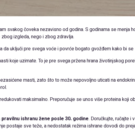
nizam svakog čoveka nezavisno od godina. S godinama se menja h
o zbog izgleda, nego i zbog zdravlja.
a da uključi pre svega voće i povrće bogato gvožđem kako bi se sma
masti koje uzimate. To je pre svega pržena hrana životinjskog po
ezasićene masti, zato što to može nepovoljno uticati na endokrin
rol.
ba redukovati maksimalno. Preporučuje se unos više proteina koji 
a
pravilnu ishranu žene posle 30. godine
. Doručkujte, ručajte i
nje postaje sve teže, a nedostatak režima ishrane dovodi do preje