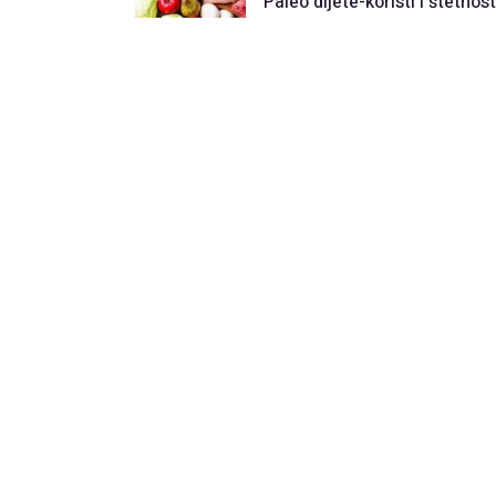
Paleo dijete-koristi i štetnost
Previous
Recommended Posts
Zašto mi se ajvar ubuđao?
Da
vi