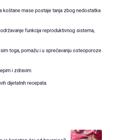
ina koštane mase postaje tanja zbog nedostatka
a održavanje funkcija reproduktivnog sistema,
 Osim toga, pomažu i u sprečavanju osteoporoze
lepim i zdravim.
ih dijetalnih recepata.