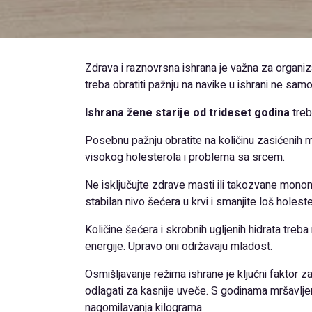
Zdrava i raznovrsna ishrana je važna za orga
treba obratiti pažnju na navike u ishrani ne sam
Ishrana žene starije od trideset godina
treb
Posebnu pažnju obratite na količinu zasićenih 
visokog holesterola i problema sa srcem.
Ne isključujte zdrave masti ili takozvane monon
stabilan nivo šećera u krvi i smanjite loš holeste
Količine šećera i skrobnih ugljenih hidrata tre
energije. Upravo oni održavaju mladost.
Osmišljavanje režima ishrane je ključni faktor z
odlagati za kasnije uveče. S godinama mršavlje
nagomilavanja kilograma.