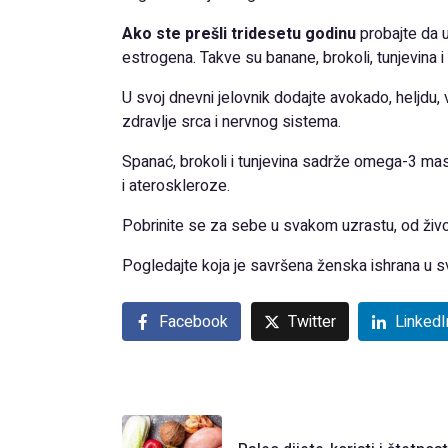
Ako ste prešli tridesetu godinu
probajte da 
estrogena. Takve su banane, brokoli, tunjevina i
U svoj dnevni jelovnik dodajte avokado, heljdu,
zdravlje srca i nervnog sistema.
Spanać, brokoli i tunjevina sadrže omega-3 mas
i ateroskleroze.
Pobrinite se za sebe u svakom uzrastu, od život
Pogledajte koja je savršena ženska ishrana u sv
Facebook
Twitter
LinkedI