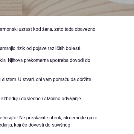
ormonski uzrast kod žena, zato tada obavezno
njio rizik od pojave različitih bolesti.
rekla. Njihova prekomerna upotreba dovodi do
i sistem. U stvari, oni vam pomažu da održite
obezbeđuju dosledno i stabilno odvajanje
 večerajte! Ne preskačite obrok, ali nemojte ga ni
danja, koji će dovesti do suvišnog