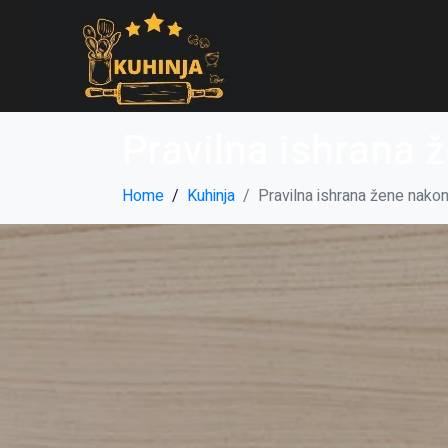
Pravilna ishrana 
Home
Kuhinja
Pravilna ishrana žene nakon