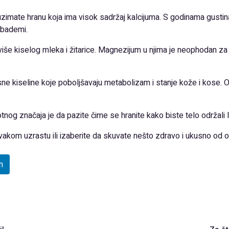
uzimate hranu koja ima visok sadržaj kalcijuma. S godinama gust
 bademi.
 više kiselog mleka i žitarice. Magnezijum u njima je neophodan z
ne kiseline koje poboljšavaju metabolizam i stanje kože i kose.
nog značaja je da pazite čime se hranite kako biste telo održali 
akom uzrastu ili izaberite da skuvate nešto zdravo i ukusno od ov
n