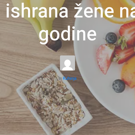
a ishrana žene n
godine
In
Kuhinja