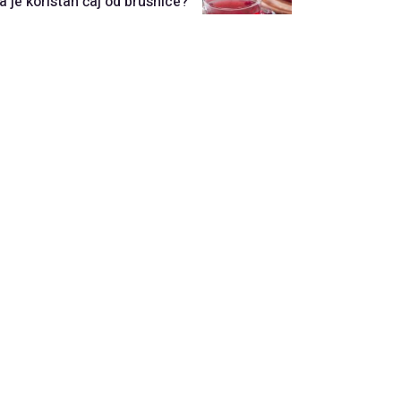
a je koristan čaj od brusnice?
Next
Namirnice koje nikada ne
treba držati na pogrešnom
koje
mestu u kuhinji