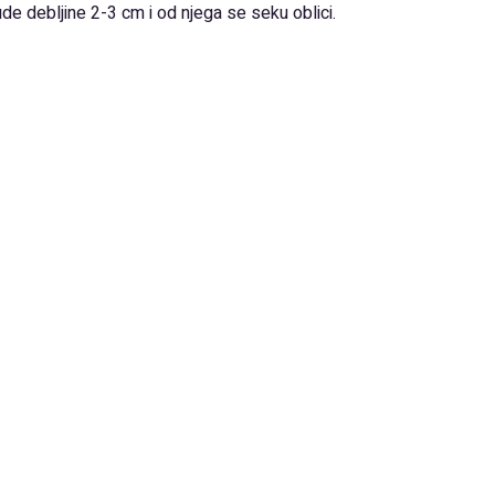
 debljine 2-3 cm i od njega se seku oblici.
od dijabetesa i bolesti srca
Next