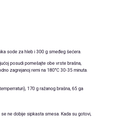
šika sode za hleb i 300 g smeđeg šećera.
jućoj posudi pomešajte obe vrste brašna,
odno zagrejanoj rerni na 180°C 30-35 minuta.
emperraturi), 170 g ražanog brašna, 65 ga
 se ne dobije sipkasta smesa. Kada su gotovi,