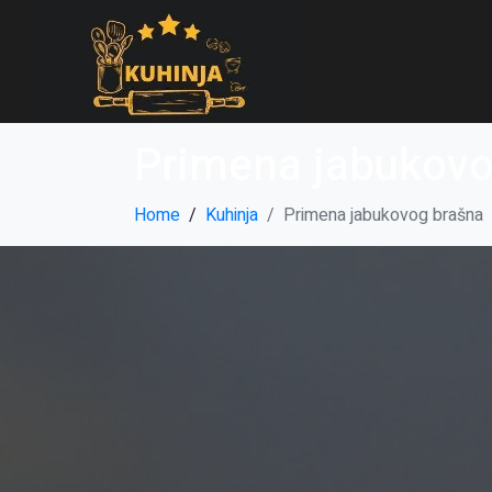
Primena jabukovo
Home
Kuhinja
Primena jabukovog brašna