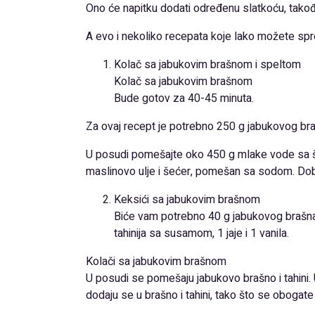
Ono će napitku dodati određenu slatkoću, tako
A evo i nekoliko recepata koje lako možete spre
Kolač sa jabukovim brašnom i speltom
Kolač sa jabukovim brašnom
Bude gotov za 40-45 minuta.
Za ovaj recept je potrebno 250 g jabukovog br
U posudi pomešajte oko 450 g mlake vode sa še
maslinovo ulje i šećer, pomešan sa sodom. Dobi
Keksići sa jabukovim brašnom
Biće vam potrebno 40 g jabukovog brašna,
tahinija sa susamom, 1 jaje i 1 vanila.
Kolači sa jabukovim brašnom
U posudi se pomešaju jabukovo brašno i tahini.
dodaju se u brašno i tahini, tako što se obogate 