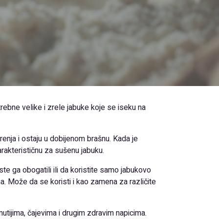
rebne velike i zrele jabuke koje se iseku na
renja i ostaju u dobijenom brašnu. Kada je
arakterističnu za sušenu jabuku.
 ga obogatili ili da koristite samo jabukovo
ma. Može da se koristi i kao zamena za različite
utijima, čajevima i drugim zdravim napicima.