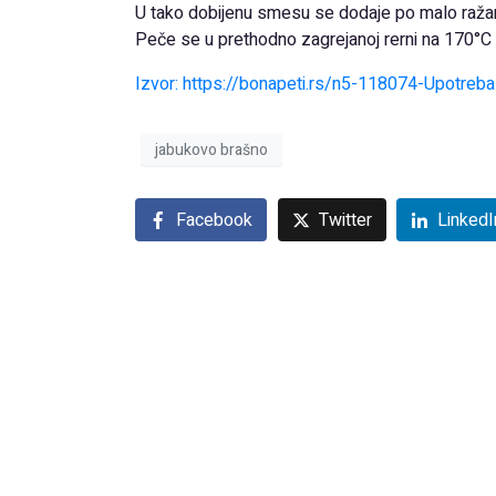
U tako dobijenu smesu se dodaje po malo ražan
Peče se u prethodno zagrejanoj rerni na 170°C 
Izvor: https://bonapeti.rs/n5-118074-Upotr
jabukovo brašno
Facebook
Twitter
LinkedI
Doručak koji skida 4 kilogra
Previous