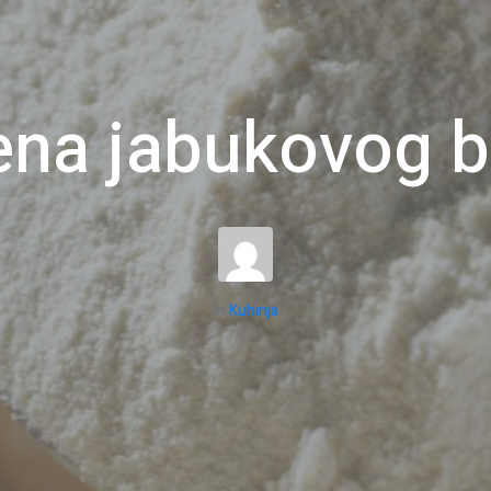
ena jabukovog b
In
Kuhinja