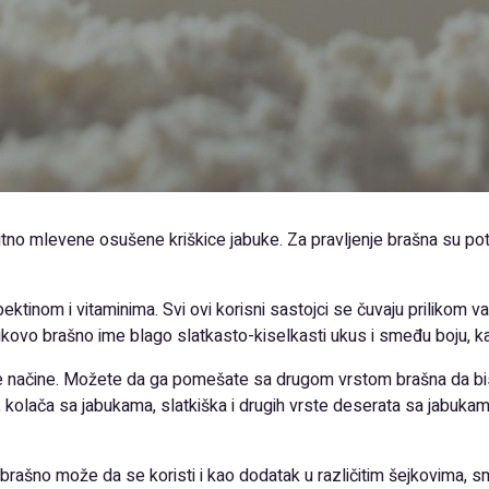
itno mlevene osušene kriškice jabuke. Za pravljenje brašna su pot
tinom i vitaminima. Svi ovi korisni sastojci se čuvaju prilikom va
abukovo brašno ime blago slatkasto-kiselkasti ukus i smeđu boju, k
e načine. Možete da ga pomešate sa drugom vrstom brašna da biste
nki, kolača sa jabukama, slatkiška i drugih vrste deserata sa jabuka
ašno može da se koristi i kao dodatak u različitim šejkovima, sm