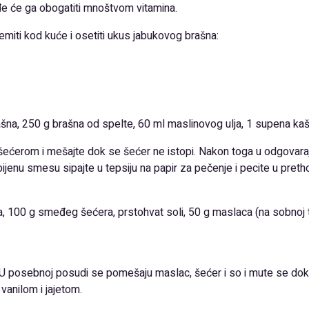
đe će ga obogatiti mnoštvom vitamina.
miti kod kuće i osetiti ukus jabukovog brašna:
ašna, 250 g brašna od spelte, 60 ml maslinovog ulja, 1 supena ka
ćerom i mešajte dok se šećer ne istopi. Nakon toga u odgovara
jenu smesu sipajte u tepsiju na papir za pečenje i pecite u preth
 100 g smeđeg šećera, prstohvat soli, 50 g maslaca (na sobnoj t
 U posebnoj posudi se pomešaju maslac, šećer i so i mute se dok
vanilom i jajetom.