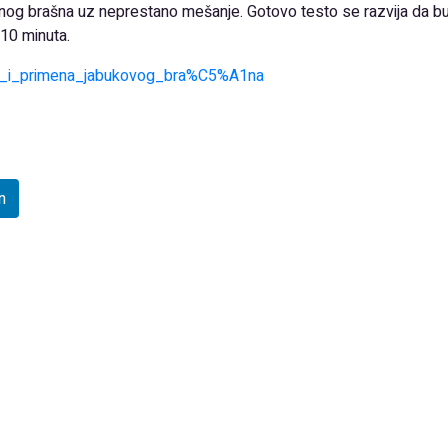
og brašna uz neprestano mešanje. Gotovo testo se razvija da bude
10 minuta.
eba_i_primena_jabukovog_bra%C5%A1na
n
ma za nedelju dana
Smokve pomažu k