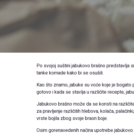
Po svojoj suštini jabukovo brašno predstavlja s
tanke komade kako bi se osušili.
Kao što znamo, jabuke su voće koje je bogato pek
gotovo i kada se stavlja u različite recepte, j
Jabukovo brašno može da se koristi na različit
za pravljenje različitih hlebova, kolača, palači
vrste bojila zbog svoje braon boje.
Osim gorenavedenih načina upotrebe jabukovo br