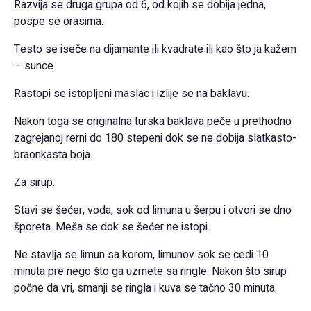
Razvija se druga grupa od 6, od kojih se dobija jedna,
pospe se orasima.
Testo se iseče na dijamante ili kvadrate ili kao što ja kažem
– sunce.
Rastopi se istopljeni maslac i izlije se na baklavu.
Nakon toga se originalna turska baklava peče u prethodno
zagrejanoj rerni do 180 stepeni dok se ne dobija slatkasto-
braonkasta boja.
Za sirup:
Stavi se šećer, voda, sok od limuna u šerpu i otvori se dno
šporeta. Meša se dok se šećer ne istopi.
Ne stavlja se limun sa korom, limunov sok se cedi 10
minuta pre nego što ga uzmete sa ringle. Nakon što sirup
počne da vri, smanji se ringla i kuva se tačno 30 minuta.