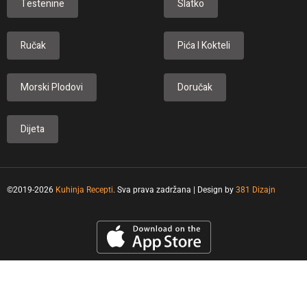
Testenine
Slatko
Ručak
Pića I Kokteli
Morski Plodovi
Doručak
Dijeta
©2019-2026
Kuhinja Recepti
. Sva prava zadržana | Design by
381 Dizajn