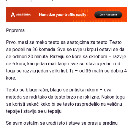
Priprema:
Prvo, mesi se meko testo sa sastojcima za testo. Testo
se podeli na 36 komada. Sve se uvije u krpu i ostavi se da
se odmori 20 minuta. Razviju se kore sa skrobom – razvije
se 6 kora, kao jedan mali tanjir i sve se stavi u jedno i od
toga se razvija jedan veliki list. Tj. – od 36 malih se dobiju 4
kore.
Testo se blago raširi, blago se pritiska rukom – ova
metoda se radi tako da testo brzo ne isklizne. Nakon toga
se koristi sekač, kako bi se testo raspredelilo na veličinu
tepsije i stavlja se u tepsiju.
Sa svim ostalim se uradi isto i stave se orasi u sredinu.