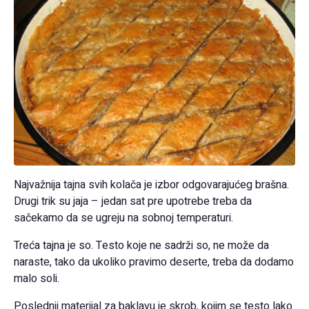
Najvažnija tajna svih kolača je izbor odgovarajućeg brašna.
Drugi trik su jaja – jedan sat pre upotrebe treba da
sačekamo da se ugreju na sobnoj temperaturi.
Treća tajna je so. Testo koje ne sadrži so, ne može da
naraste, tako da ukoliko pravimo deserte, treba da dodamo
malo soli.
Poslednji materijal za baklavu je skrob, kojim se testo lako