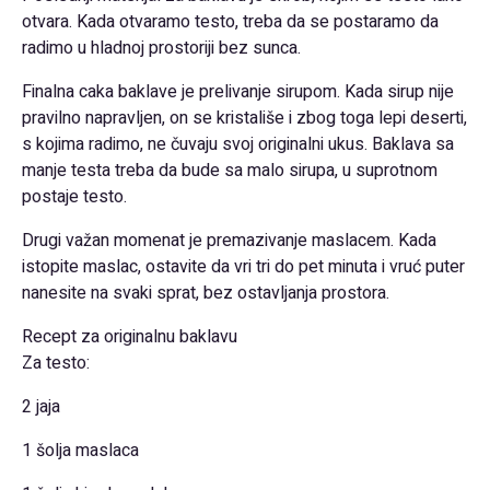
otvara. Kada otvaramo testo, treba da se postaramo da
radimo u hladnoj prostoriji bez sunca.
Finalna caka baklave je prelivanje sirupom. Kada sirup nije
pravilno napravljen, on se kristališe i zbog toga lepi deserti,
s kojima radimo, ne čuvaju svoj originalni ukus. Baklava sa
manje testa treba da bude sa malo sirupa, u suprotnom
postaje testo.
Drugi važan momenat je premazivanje maslacem. Kada
istopite maslac, ostavite da vri tri do pet minuta i vruć puter
nanesite na svaki sprat, bez ostavljanja prostora.
Recept za originalnu baklavu
Za testo:
2 jaja
1 šolja maslaca