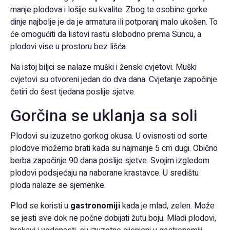
manje plodova i lošije su kvalite. Zbog te osobine gorke
dinje najbolje je da je armatura ili potporanj malo ukošen. To
će omogućiti da listovi rastu slobodno prema Suncu, a
plodovi vise u prostoru bez lišća.
Na istoj biljci se nalaze muški i ženski cvjetovi. Muški
cvjetovi su otvoreni jedan do dva dana. Cvjetanje započinje
četiri do šest tjedana poslije sjetve.
Gorčina se uklanja sa soli
Plodovi su izuzetno gorkog okusa. U ovisnosti od sorte
plodove možemo brati kada su najmanje 5 cm dugi. Obično
berba započinje 90 dana poslije sjetve. Svojim izgledom
plodovi podsjećaju na naborane krastavce. U središtu
ploda nalaze se sjemenke.
Plod se koristi u
gastronomiji
kada je mlad, zelen. Može
se jesti sve dok ne počne dobijati žutu boju. Mladi plodovi,