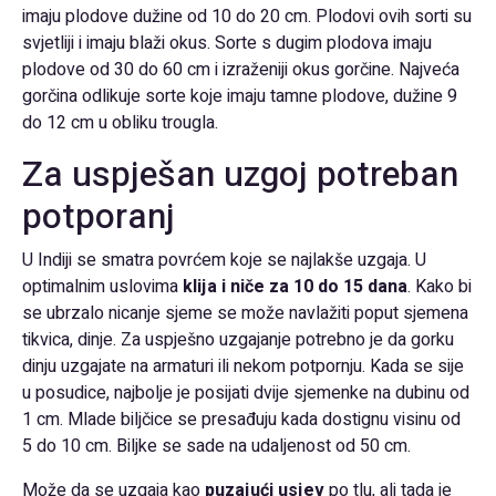
imaju plodove dužine od 10 do 20 cm. Plodovi ovih sorti su
svjetliji i imaju blaži okus. Sorte s dugim plodova imaju
plodove od 30 do 60 cm i izraženiji okus gorčine. Najveća
gorčina odlikuje sorte koje imaju tamne plodove, dužine 9
do 12 cm u obliku trougla.
Za uspješan uzgoj potreban
potporanj
U Indiji se smatra povrćem koje se najlakše uzgaja. U
optimalnim uslovima
klija i niče za 10 do 15 dana
. Kako bi
se ubrzalo nicanje sjeme se može navlažiti poput sjemena
tikvica, dinje. Za uspješno uzgajanje potrebno je da gorku
dinju uzgajate na armaturi ili nekom potpornju. Kada se sije
u posudice, najbolje je posijati dvije sjemenke na dubinu od
1 cm. Mlade biljčice se presađuju kada dostignu visinu od
5 do 10 cm. Biljke se sade na udaljenost od 50 cm.
Može da se uzgaja kao
puzajući usjev
po tlu, ali tada je