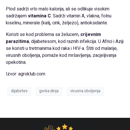
Plod sadrži vrlo malo kalorija, ali se odlikuje visokim
sadržajem
vitamina C
. Sadrži vitamin A, vlakna, folnu
kiselinu, minerale (kalij, cink, željezo), antioksidante.
Koristi se kod problema sa želucem,
crijevnim
parazitima
, dijabetesom, kod raznih infekcija. U Africi i Aziji
se koristi u tretmanima kod raka i HIV-a. Štiti od malarije,
virusnih oboljenja, pomaže kod mršavljenja, zacjeljivanja
opekotina.
Izvor: agroklub.com
dijabetes
gorka dinja
virusna oboljenja