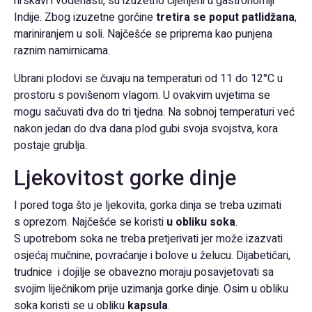
hrskavi i vodenasti, su izuzetno cijenjeni u gastronomiji
Indije. Zbog izuzetne gorčine
tretira se poput patlidžana
,
mariniranjem u soli. Najčešće se priprema kao punjena
raznim namirnicama.
Ubrani plodovi se čuvaju na temperaturi od 11 do 12°C u
prostoru s povišenom vlagom. U ovakvim uvjetima se
mogu sačuvati dva do tri tjedna. Na sobnoj temperaturi već
nakon jedan do dva dana plod gubi svoja svojstva, kora
postaje grublja.
Ljekovitost gorke dinje
I pored toga što je ljekovita, gorka dinja se treba uzimati
s oprezom. Najčešće se koristi
u obliku soka
.
S upotrebom soka ne treba pretjerivati jer može izazvati
osjećaj mučnine, povraćanje i bolove u želucu. Dijabetičari,
trudnice i dojilje se obavezno moraju posavjetovati sa
svojim liječnikom prije uzimanja gorke dinje. Osim u obliku
soka koristi se u obliku
kapsula
.