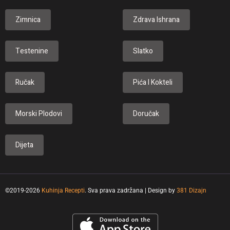
Zimnica
Zdrava Ishrana
Testenine
Slatko
Ručak
Pića I Kokteli
Morski Plodovi
Doručak
Dijeta
©2019-2026
Kuhinja Recepti
. Sva prava zadržana | Design by
381 Dizajn