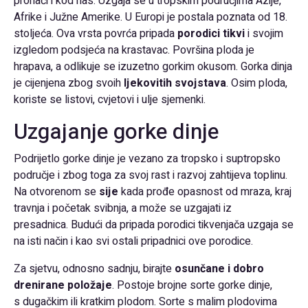
pronaći i kod nas. Uzgaja se u tropskim područjima Azije,
Afrike i Južne Amerike. U Europi je postala poznata od 18.
stoljeća. Ova vrsta povrća pripada
porodici tikvi
i svojim
izgledom podsjeća na krastavac. Površina ploda je
hrapava, a odlikuje se izuzetno gorkim okusom. Gorka dinja
je cijenjena zbog svoih
ljekovitih svojstava
. Osim ploda,
koriste se listovi, cvjetovi i ulje sjemenki.
Uzgajanje gorke dinje
Podrijetlo gorke dinje je vezano za tropsko i suptropsko
područje i zbog toga za svoj rast i razvoj zahtijeva toplinu.
Na otvorenom se
sije
kada prođe opasnost od mraza, kraj
travnja i početak svibnja, a može se uzgajati iz
presadnica. Budući da pripada porodici tikvenjača uzgaja se
na isti način i kao svi ostali pripadnici ove porodice.
Za sjetvu, odnosno sadnju, birajte
osunčane i dobro
drenirane položaje
. Postoje brojne sorte gorke dinje,
s dugačkim ili kratkim plodom. Sorte s malim plodovima