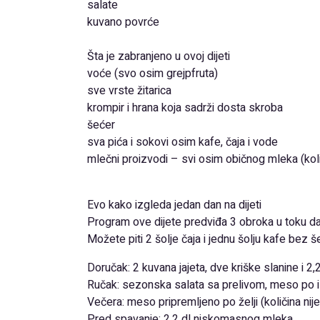
salate
kuvano povrće
Šta je zabranjeno u ovoj dijeti
voće (svo osim grejpfruta)
sve vrste žitarica
krompir i hrana koja sadrži dosta skroba
šećer
sva pića i sokovi osim kafe, čaja i vode
mlečni proizvodi – svi osim običnog mleka (kol
Evo kako izgleda jedan dan na dijeti
Program ove dijete predviđa 3 obroka u toku dan
Možete piti 2 šolje čaja i jednu šolju kafe bez 
Doručak: 2 kuvana jajeta, dve kriške slanine i 2,
Ručak: sezonska salata sa prelivom, meso po izbo
Večera: meso pripremljeno po želji (količina nij
Pred spavanje: 2,2 dl niskomasnog mleka.