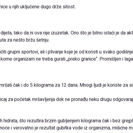
nice u njih uključene dugo drže sitost.
jeta, tako da ni ova nije izuzetak. Ono što je bitno istaći je da 
uta za nešto bržu šetnju.
čiti grupni sportovi, ali i plivanje koje je od koristi u svako godiš
u kome organizam ne treba gurati „preko granice“. Promišljen i laga
smršati čak i do 5 kilograma za 12 dana. Mnogi ljudi je koriste za 
caj za početak mršavljenja dok ne pronađu neku drugu odgovarajuć
enih hidrata, što rezultira brzim gubljenjem kilograma čak i bez gre
noće i verovatno je rezultat gubitka vode iz organizma, mišićne 