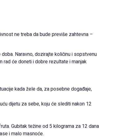
aktivnost ne treba da bude previše zahtevna –
nje doba. Naravno, dozirajte količinu i sopstvenu
n rad će doneti i dobre rezultate i manjak
situacije kada žele da, za posebne događaje,
u dijetu za sebe, koju će slediti nakon 12
jpfruta. Gubitak težine od 5 kilograma za 12 dana
mase i malo masnoće.