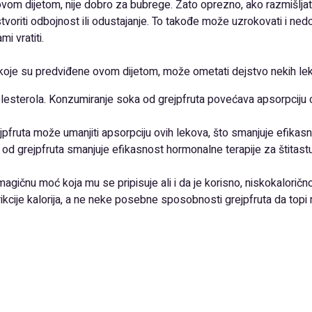
vom dijetom, nije dobro za bubrege. Zato oprezno, ako razmišljat
tvoriti odbojnost ili odustajanje. To takođe može uzrokovati i nedos
i vratiti.
a koje su predviđene ovom dijetom, može ometati dejstvo nekih leko
holesterola. Konzumiranje soka od grejpfruta povećava apsorpciju 
ejpfruta može umanjiti apsorpciju ovih lekova, što smanjuje efikasn
a od grejpfruta smanjuje efikasnost hormonalne terapije za štitast
magičnu moć koja mu se pripisuje ali i da je korisno, niskokalorič
ikcije kalorija, a ne neke posebne sposobnosti grejpfruta da top