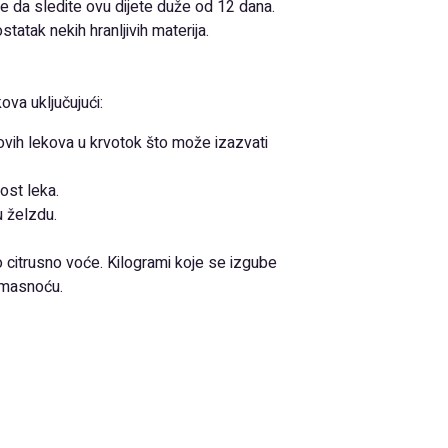
e da sledite ovu dijete duže od 12 dana.
tatak nekih hranljivih materija.
va uključujući:
ovih lekova u krvotok što može izazvati
ost leka.
u želzdu.
no citrusno voće. Kilogrami koje se izgube
i masnoću.