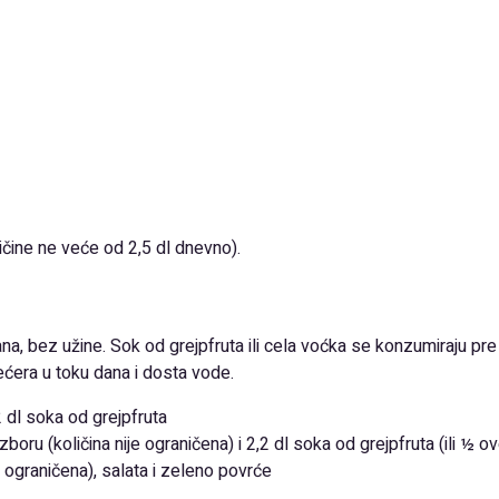
ičine ne veće od 2,5 dl dnevno).
a, bez užine. Sok od grejpfruta ili cela voćka se konzumiraju pre 
šećera u toku dana i dosta vode.
2 dl soka od grejpfruta
ru (količina nije ograničena) i 2,2 dl soka od grejpfruta (ili ½ o
e ograničena), salata i zeleno povrće