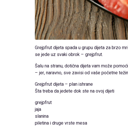
Grejpfrut dijeta spada u grupu dijeta za brzo 
se jede uz svaki obrok – grejpfrut.
Šalu na stranu, dotična dijeta vam može pomoći 
– jer, naravno, sve zavisi od vaše početne težin
Grejpfrut dijeta – plan ishrane
Šta treba da jedete dok ste na ovoj dijeti
grejpfrut
jaja
slanina
piletina i druge vrste mesa