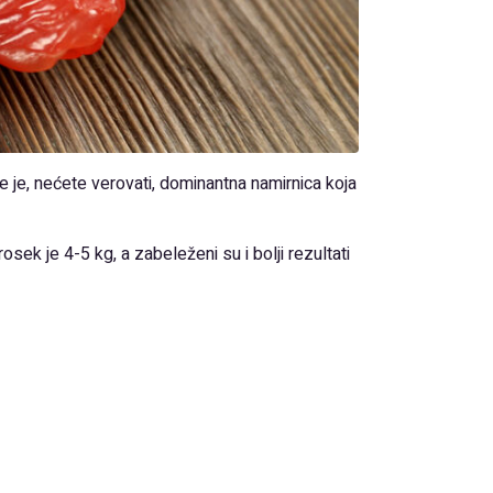
 je, nećete verovati, dominantna namirnica koja
ek je 4-5 kg, a zabeleženi su i bolji rezultati