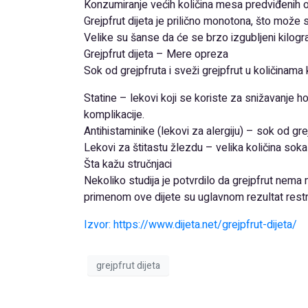
Konzumiranje većih količina mesa predviđenih o
Grejpfrut dijeta je prilično monotona, što može s
Velike su šanse da će se brzo izgubljeni kilogram
Grejpfrut dijeta – Mere opreza
Sok od grejpfruta i sveži grejpfrut u količinam
Statine – lekovi koji se koriste za snižavanje 
komplikacije.
Antihistaminike (lekovi za alergiju) – sok od gr
Lekovi za štitastu žlezdu – velika količina sok
Šta kažu stručnjaci
Nekoliko studija je potvrdilo da grejpfrut nema 
primenom ove dijete su uglavnom rezultat restr
Izvor: https://www.dijeta.net/grejpfrut-dijeta/
grejpfrut dijeta