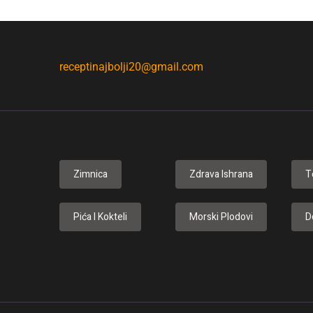
receptinajbolji20@gmail.com
Zimnica
Zdrava Ishrana
T
Pića I Kokteli
Morski Plodovi
D