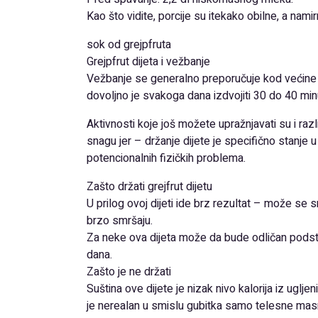
Kao što vidite, porcije su itekako obilne, a namir
sok od grejpfruta
Grejpfrut dijeta i vežbanje
Vežbanje se generalno preporučuje kod većine di
dovoljno je svakoga dana izdvojiti 30 do 40 min
Aktivnosti koje još možete upražnjavati su i razli
snagu jer – držanje dijete je specifično stanje 
potencionalnih fizičkih problema.
Zašto držati grejfrut dijetu
U prilog ovoj dijeti ide brz rezultat – može se 
brzo smršaju.
Za neke ova dijeta može da bude odličan podsti
dana.
Zašto je ne držati
Suština ove dijete je nizak nivo kalorija iz uglj
je nerealan u smislu gubitka samo telesne mas