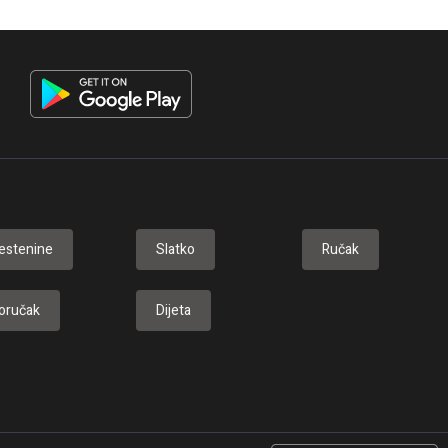
estenine
Slatko
Ručak
oručak
Dijeta