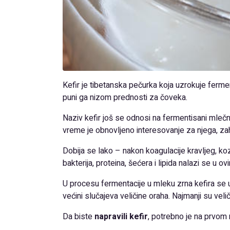
Kefir je tibetanska pečurka koja uzrokuje fermen
puni ga nizom prednosti za čoveka.
Naziv kefir još se odnosi na fermentisani mlečni
vreme je obnovljeno interesovanje za njega, zahv
Dobija se lako – nakon koagulacije kravljeg, koz
bakterija, proteina, šećera i lipida nalazi se u o
U procesu fermentacije u mleku zrna kefira se u
većini slučajeva veličine oraha. Najmanji su vel
Da biste
napravili kefir
, potrebno je na prvom 