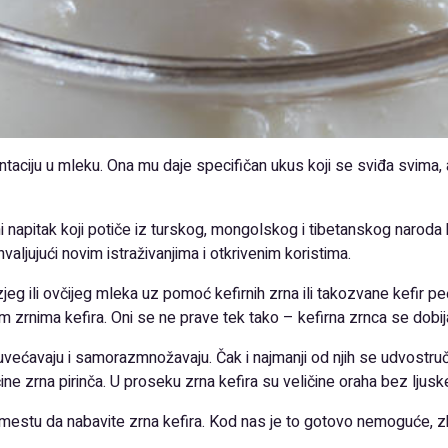
taciju u mleku. Ona mu daje specifičan ukus koji se sviđa svima, 
 napitak koji potiče iz turskog, mongolskog i tibetanskog naroda k
aljujući novim istraživanjima i otkrivenim koristima.
jeg ili ovčijeg mleka uz pomoć kefirnih zrna ili takozvane kefir p
vim zrnima kefira. Oni se ne prave tek tako – kefirna zrnca se dobijaj
većavaju i samorazmnožavaju. Čak i najmanji od njih se udvostruče
ičine zrna pirinča. U proseku zrna kefira su veličine oraha bez lju
mestu da nabavite zrna kefira. Kod nas je to gotovo nemoguće, zb