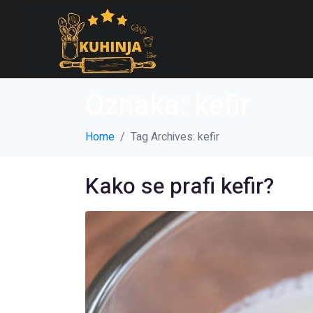
Oznaka:
kefir
Home
Tag Archives: kefir
Kako se prafi kefir?