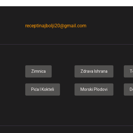
receptinajbolji20@gmail.com
Zimnica
Zdrava Ishrana
T
Pića I Kokteli
Morski Plodovi
D