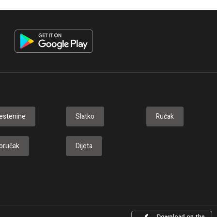
estenine
Slatko
Ručak
oručak
Dijeta