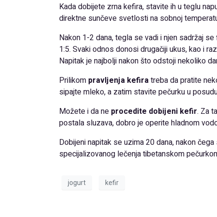
Kada dobijete zrna kefira, stavite ih u teglu n
direktne sunčeve svetlosti na sobnoj temperatu
Nakon 1-2 dana, tegla se vadi i njen sadržaj se
1:5. Svaki odnos donosi drugačiji ukus, kao i r
Napitak je najbolji nakon što odstoji nekoliko dan
Prilikom
pravljenja kefira
treba da pratite nek
sipajte mleko, a zatim stavite pečurku u posudu
Možete i da ne
procedite dobijeni kefir
. Za t
postala sluzava, dobro je operite hladnom vodom i
Dobijeni napitak se uzima 20 dana, nakon čeg
specijalizovanog lečenja tibetanskom pečurkom
jogurt
kefir