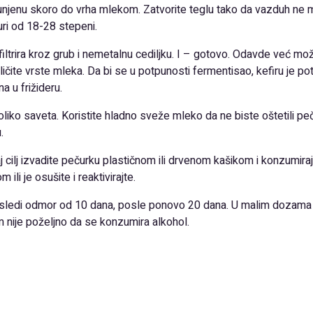
apunjenu skoro do vrha mlekom. Zatvorite teglu tako da vazduh ne
ri od 18-28 stepeni.
 filtrira kroz grub i nemetalnu cediljku. I – gotovo. Odavde već 
azličite vrste mleka. Da bi se u potpunosti fermentisao, kefiru je
a u frižideru.
oliko saveta. Koristite hladno sveže mleko da ne biste oštetili 
.
aj cilj izvadite pečurku plastičnom ili drvenom kašikom i konzumir
li je osušite i reaktivirajte.
a sledi odmor od 10 dana, posle ponovo 20 dana. U malim dozama
 nije poželjno da se konzumira alkohol.