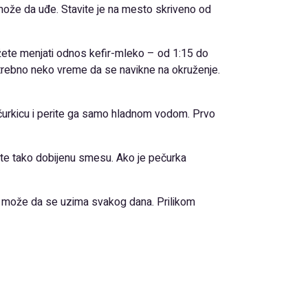
 može da uđe. Stavite je na mesto skriveno od
možete menjati odnos kefir-mleko – od 1:15 do
 potrebno neko vreme da se navikne na okruženje.
pečurkicu i perite ga samo hladnom vodom. Prvo
ajte tako dobijenu smesu. Ako je pečurka
 može da se uzima svakog dana. Prilikom