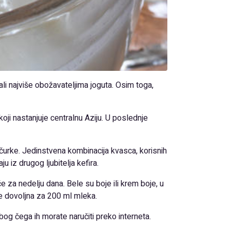
ali najviše obožavateljima joguta. Osim toga,
oji nastanjuje centralnu Aziju. U poslednje
ečurke. Jedinstvena kombinacija kvasca, korisnih
u iz drugog ljubitelja kefira.
 za nedelju dana. Bele su boje ili krem boje, u
ske dovoljna za 200 ml mleka.
og čega ih morate naručiti preko interneta.