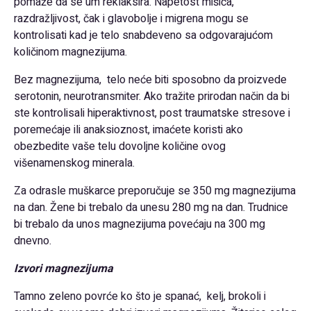
pomaže da se um reklaksira. Napetost mišića,
razdražljivost, čak i glavobolje i migrena mogu se
kontrolisati kad je telo snabdeveno sa odgovarajućom
količinom magnezijuma.
Bez magnezijuma, telo neće biti sposobno da proizvede
serotonin, neurotransmiter. Ako tražite prirodan način da bi
ste kontrolisali hiperaktivnost, post traumatske stresove i
poremećaje ili anaksioznost, imaćete koristi ako
obezbedite vaše telu dovoljne količine ovog
višenamenskog minerala.
Za odrasle muškarce preporučuje se 350 mg magnezijuma
na dan. Žene bi trebalo da unesu 280 mg na dan. Trudnice
bi trebalo da unos magnezijuma povećaju na 300 mg
dnevno.
Izvori magnezijuma
Tamno zeleno povrće ko što je spanać, kelj, brokoli i