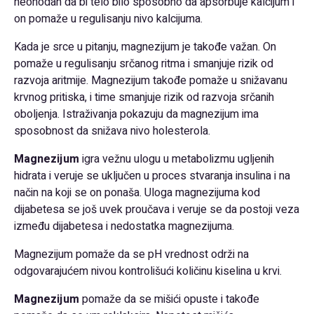
neohodan da bi telo bilo sposobno da apsorbuje kalcijum i
on pomaže u regulisanju nivo kalcijuma.
Kada je srce u pitanju, magnezijum je takođe važan. On
pomaže u regulisanju srčanog ritma i smanjuje rizik od
razvoja aritmije. Magnezijum takođe pomaže u snižavanu
krvnog pritiska, i time smanjuje rizik od razvoja srčanih
oboljenja. Istraživanja pokazuju da magnezijum ima
sposobnost da snižava nivo holesterola.
Magnezijum
igra vežnu ulogu u metabolizmu ugljenih
hidrata i veruje se uključen u proces stvaranja insulina i na
način na koji se on ponaša. Uloga magnezijuma kod
dijabetesa se još uvek proučava i veruje se da postoji veza
između dijabetesa i nedostatka magnezijuma.
Magnezijum pomaže da se pH vrednost održi na
odgovarajućem nivou kontrolišući količinu kiselina u krvi.
Magnezijum
pomaže da se mišići opuste i takođe