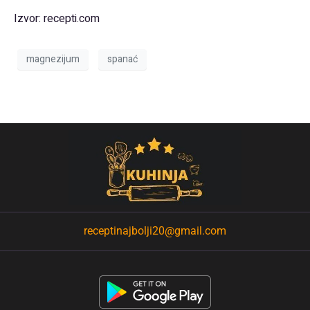
Izvor: recepti.com
magnezijum
spanać
receptinajbolji20@gmail.com