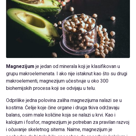
Magnezijum
je jedan od minerala koji je klasifikovan u
grupu makroelemenata. I ako nije istaknut kao što su drugi
makroelementi, magnezijum učestvuje u oko 300
biohemijskih procesa koji se odvijaju u telu.
Odprilike jedna polovina zaliha magnezijuma nalazi se u
kostima. Ćelije koje čine organe i druga tkiva održavaju
balans, osim male količine koja se nalazi u krvi. Kao i
kalcijum i fosfor, magnezijum je potreban za pravilan razvoj
i očuvanje skeletnog sitema. Naime, magnezijum je