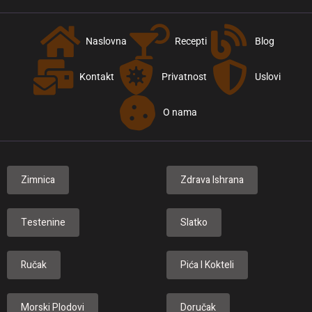
Naslovna
Recepti
Blog
Kontakt
Privatnost
Uslovi
O nama
Zimnica
Zdrava Ishrana
Testenine
Slatko
Ručak
Pića I Kokteli
Morski Plodovi
Doručak