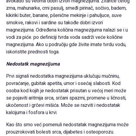
avokado su veoma dobri izvori magnezijuma. Žitarice celog
zrna, mahunarke, crni pasulj, smeđi pirinač, sočivo, badem,
kikiriki buter, banane, pšenične mekinje i pahuljuce, suve
smokve, rakovi i sardine su takođe dobri izvori
magnezijuma. Određena količina magnezijuma nalazi se i u
vodi za piće. po definiciji tvrda voda sadrži veće količine
magnezijuma. Ako u područiju gde živite imate tvrdu vodu,
iskoristite prednosti toga.
Nedostatk magnezijuma
Prvi signali nedostatka magnezijuma uklučuju mučninu,
povraćanje, gubitak apetita, umor i osećaj slabosti. Kod
osoba kod kojih je nedostatak prisutan u većoj meri može
se pojaviti aritmija srca, srčani spazmi, promene u ličnosti,
ukočenost i grčevi mišića. Može se razviti i nedostatak
kalcijuma i fosfora u krvi.
Kao što smo već pomenuli nedostatak magnezijuma može
prouzrokovati bolesti srca, dijabetes i osteoporozu.