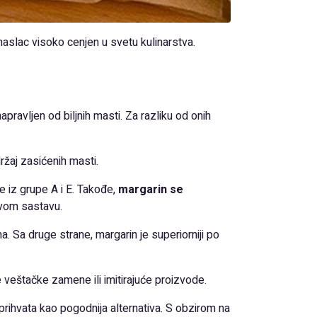
maslac visoko cenjen u svetu kulinarstva.
ravljen od biljnih masti. Za razliku od onih
ržaj zasićenih masti.
e iz grupe A i E. Takođe,
margarin se
ovom sastavu.
a. Sa druge strane, margarin je superiorniji po
e veštačke zamene ili imitirajuće proizvode.
rihvata kao pogodnija alternativa. S obzirom na