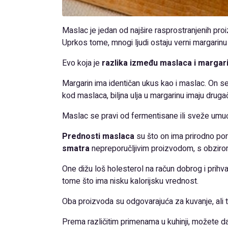
Maslac je jedan od najšire rasprostranjenih pro
Uprkos tome, mnogi ljudi ostaju verni margarinu 
Evo koja je
razlika između maslaca i margar
Margarin ima identičan ukus kao i maslac. On se 
kod maslaca, biljna ulja u margarinu imaju drugač
Maslac se pravi od fermentisane ili sveže umuće
Prednosti maslaca
su što on ima prirodno por
smatra
nepreporučljivim proizvodom, s obzirom
One dižu loš holesterol na račun dobrog i prihvat
tome što ima nisku kalorijsku vrednost.
Oba proizvoda su odgovarajuća za kuvanje, ali tr
Prema različitim primenama u kuhinji, možete d