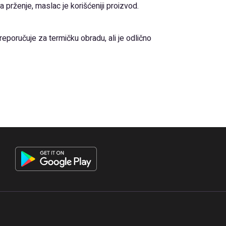
za prženje, maslac je korišćeniji proizvod.
reporučuje za termičku obradu, ali je odlično