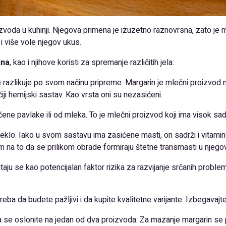
izvoda u kuhinji. Njegova primena je izuzetno raznovrsna, zato je 
i više vole njegov ukus.
ina
, kao i njihove koristi za spremanje različitih jela:
razlikuje po svom načinu pripreme. Margarin je mlečni proizvod nap
iji hemijski sastav. Kao vrsta oni su nezasićeni.
ne pavlake ili od mleka. To je mlečni proizvod koji ima visok sad
eklo. Iako u svom sastavu ima zasićene masti, on sadrži i vitamin
 na to da se prilikom obrade formiraju štetne transmasti u njeg
aju se kao potencijalan faktor rizika za razvijanje srčanih problem
eba da budete pažljivi i da kupite kvalitetne varijante. Izbegavajt
a se oslonite na jedan od dva proizvoda. Za mazanje margarin se p