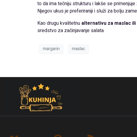
to da ima tečniju strukturu i lakše se primenjuje 
Njegov ukus je preferiraniji i služi za bolju zame
Kao drugu kvalitetnu
alternativu za maslac il
sredstvo za začinjavanje salata.
margarin
maslac