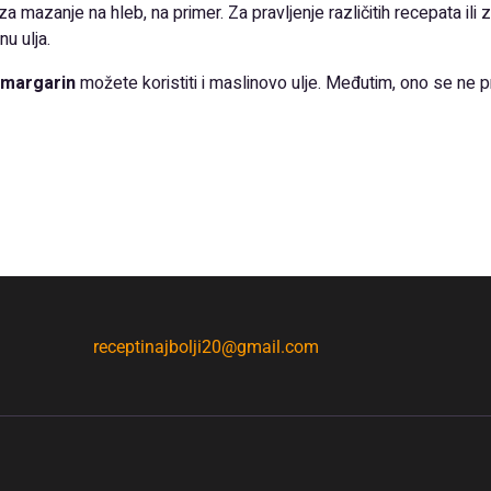
za mazanje na hleb, na primer. Za pravljenje različitih recepata ili 
nu ulja.
i margarin
možete koristiti i maslinovo ulje. Međutim, ono se ne p
receptinajbolji20@gmail.com