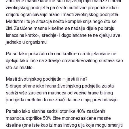
Zasićene masne kiseline su u najvećoj mjeri nalaze u hrani
životinjskog podrijetla pa često nutritivne preporuke idu u
smjeru ograničavanje hrane i masti životinjskog podrijetla.
Međutim i tu je situacija nešto kompleksnija nego što se
čini. Zasićene masne kiseline se nadalje dijele po broju
lanaca na kratko-, srednje- i dugolančane te ne djeluju sve
jednako u organizmu.
Pa se tako pokazalo da one kratko- i srednjelančane ne
djeluju tako loše na zdravlje srčano-krvožilnog sustava kao
što se mislilo.
Masti životinjskog podrijetla – jesti ili ne?
S druge strane iako hrana životinjskog podrijetla zaista
sadrži više zasićenih masnoća od većine hrane biljnog
podrijetla međutim to ne znači da one u njoj prevladavaju.
Pa tako iako slanina sadrži otprilike 40% zasićenih
masnoća, otprilike 50% čine mononezasićene masne
kiseline (one iste kao iz maslinovog ulja koje mogu smanjiti