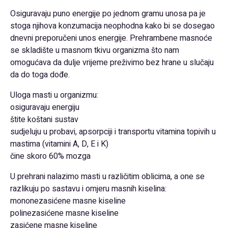
Osiguravaju puno energije po jednom gramu unosa pa je
stoga njihova konzumacija neophodna kako bi se dosegao
dnevni preporučeni unos energije. Prehrambene masnoće
se skladište u masnom tkivu organizma što nam
omogućava da dulje vrijeme preživimo bez hrane u slučaju
da do toga dođe.
Uloga masti u organizmu:
osiguravaju energiju
štite koštani sustav
sudjeluju u probavi, apsorpciji i transportu vitamina topivih u
mastima (vitamini A, D, E i K)
čine skoro 60% mozga
U prehrani nalazimo masti u različitim oblicima, a one se
razlikuju po sastavu i omjeru masnih kiselina:
mononezasićene masne kiseline
polinezasićene masne kiseline
zasićene masne kiseline