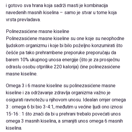
i gotovo sva hrana koja sadrži masti je kombinacija
navedenih masnih kiselina – samo je stvar u tome koja
vrsta prevladava.
Polinezasićene masne kiseline
Polinezasićene masne kiseline su one koje su neophodne
ljudskom organizmu i koje bi bilo poželjno konzumirati što
češće pa tako prehrambene preporuke preporučaju da
barem 10% ukupnog unosa energije (što je za prosječnu
odraslu osobu otprilike 220 kalorija) čine polinezasićene
masne kiseline.
Omega 3 i 6 masne kiseline su polinezasićene masne
kiseline i za održavanje zdravlja organizma važno je
osigurati ravnotežu u njihovom unosu. Idealan omjer omega
3 : omega 6 bi bio 3-4:1, međutim u većine ljudi ono iznosi
15-16 : 1 što znači da bi u prehrani trebalo povećati unos
omega 3 masnih kiselina, a smanjiti unos omega 6 masnih
kiselina.