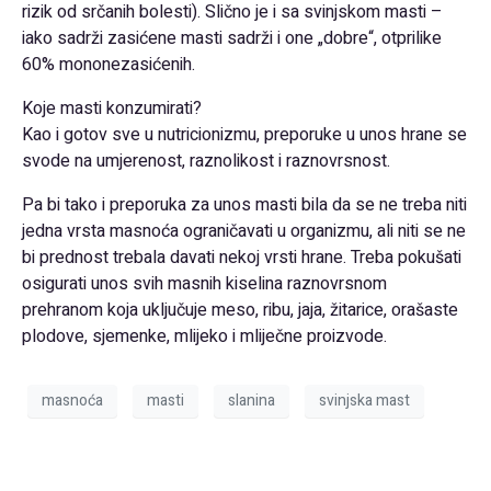
rizik od srčanih bolesti). Slično je i sa svinjskom masti –
iako sadrži zasićene masti sadrži i one „dobre“, otprilike
60% mononezasićenih.
Koje masti konzumirati?
Kao i gotov sve u nutricionizmu, preporuke u unos hrane se
svode na umjerenost, raznolikost i raznovrsnost.
Pa bi tako i preporuka za unos masti bila da se ne treba niti
jedna vrsta masnoća ograničavati u organizmu, ali niti se ne
bi prednost trebala davati nekoj vrsti hrane. Treba pokušati
osigurati unos svih masnih kiselina raznovrsnom
prehranom koja uključuje meso, ribu, jaja, žitarice, orašaste
plodove, sjemenke, mlijeko i mliječne proizvode.
masnoća
masti
slanina
svinjska mast