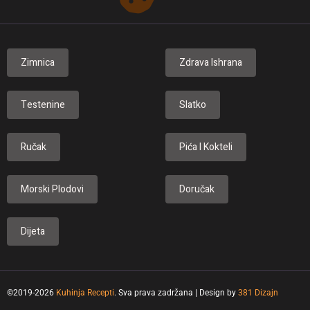
Zimnica
Zdrava Ishrana
Testenine
Slatko
Ručak
Pića I Kokteli
Morski Plodovi
Doručak
Dijeta
©2019-2026
Kuhinja Recepti
. Sva prava zadržana | Design by
381 Dizajn