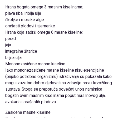
Hrana bogata omega 3 masnim kiselinama:
plava riba i riblja ulja
školjke i morske alge
orašasti plodovi i sjemenke
Hrana koja sadrži omega 6 masne kiseline:
perad
jaja
integralne žitarice
biljna ulja
Mononezasićene masne kiseline
Iako mononezasićene masne kiseline nisu esencijalne
(prijeko potrebne organizmu) istraživanja su pokazala kako
mogu izuzetno dobro djelovati na zdravlje srca i krvožilnog
sustava. Stoga se preporuča povećati unos namirnica
bogatih ovim masnim kiselinama poput maslinovog ulja,
avokada i orašastih plodova.
Zasićene masne kiseline