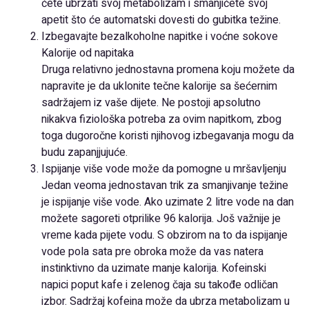
ćete ubrzati svoj metabolizam i smanjićete svoj
apetit što će automatski dovesti do gubitka težine.
Izbegavajte bezalkoholne napitke i voćne sokove
Kalorije od napitaka
Druga relativno jednostavna promena koju možete da
napravite je da uklonite tečne kalorije sa šećernim
sadržajem iz vaše dijete. Ne postoji apsolutno
nikakva fiziološka potreba za ovim napitkom, zbog
toga dugoročne koristi njihovog izbegavanja mogu da
budu zapanjjujuće.
Ispijanje više vode može da pomogne u mršavljenju
Jedan veoma jednostavan trik za smanjivanje težine
je ispijanje više vode. Ako uzimate 2 litre vode na dan
možete sagoreti otprilike 96 kalorija. Još važnije je
vreme kada pijete vodu. S obzirom na to da ispijanje
vode pola sata pre obroka može da vas natera
instinktivno da uzimate manje kalorija. Kofeinski
napici poput kafe i zelenog čaja su takođe odličan
izbor. Sadržaj kofeina može da ubrza metabolizam u