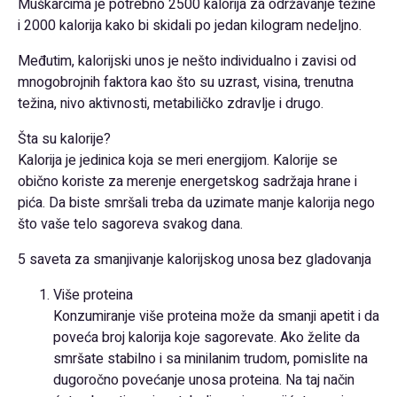
Muškarcima je potrebno 2500 kalorija za održavanje težine
i 2000 kalorija kako bi skidali po jedan kilogram nedeljno.
Međutim, kalorijski unos je nešto individualno i zavisi od
mnogobrojnih faktora kao što su uzrast, visina, trenutna
težina, nivo aktivnosti, metabiličko zdravlje i drugo.
Šta su kalorije?
Kalorija je jedinica koja se meri energijom. Kalorije se
obično koriste za merenje energetskog sadržaja hrane i
pića. Da biste smršali treba da uzimate manje kalorija nego
što vaše telo sagoreva svakog dana.
5 saveta za smanjivanje kalorijskog unosa bez gladovanja
Više proteina
Konzumiranje više proteina može da smanji apetit i da
poveća broj kalorija koje sagorevate. Ako želite da
smršate stabilno i sa minilanim trudom, pomislite na
dugoročno povećanje unosa proteina. Na taj način