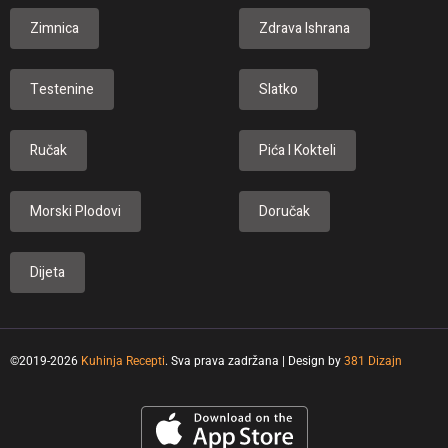
Zimnica
Zdrava Ishrana
Testenine
Slatko
Ručak
Pića I Kokteli
Morski Plodovi
Doručak
Dijeta
©2019-2026
Kuhinja Recepti
. Sva prava zadržana | Design by
381 Dizajn