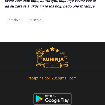
svelo zućkaste boje, ali verujte, boja nije važna već to
da su zdrave a ukus im je još bolji nego one iz radnje.
smokve
sušenje
receptinajbolji20@gmail.com