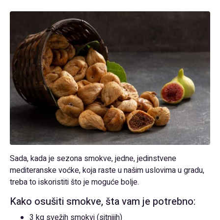
Sada, kada je sezona smokve, jedne, jedinstvene
mediteranske voćke, koja raste u našim uslovima u gradu,
treba to iskoristiti što je moguće bolje.
Kako osušiti smokve, šta vam je potrebno:
3 kg svežih smokvi (sitnijih)