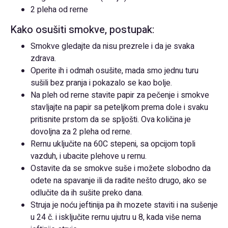
2 pleha od rerne
Kako osušiti smokve, postupak:
Smokve gledajte da nisu prezrele i da je svaka
zdrava.
Operite ih i odmah osušite, mada smo jednu turu
sušili bez pranja i pokazalo se kao bolje.
Na pleh od rerne stavite papir za pečenje i smokve
stavljajte na papir sa peteljkom prema dole i svaku
pritisnite prstom da se spljošti. Ova količina je
dovoljna za 2 pleha od rerne.
Rernu uključite na 60C stepeni, sa opcijom topli
vazduh, i ubacite plehove u rernu.
Ostavite da se smokve suše i možete slobodno da
odete na spavanje ili da radite nešto drugo, ako se
odlučite da ih sušite preko dana.
Struja je noću jeftinija pa ih mozete staviti i na sušenje
u 24 č. i isključite rernu ujutru u 8, kada više nema