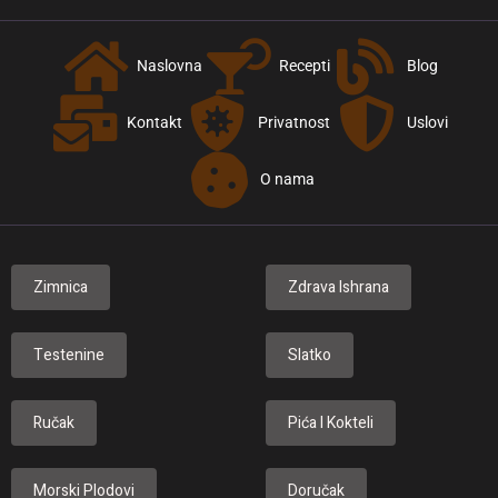
Naslovna
Recepti
Blog
Kontakt
Privatnost
Uslovi
O nama
Zimnica
Zdrava Ishrana
Testenine
Slatko
Ručak
Pića I Kokteli
Morski Plodovi
Doručak