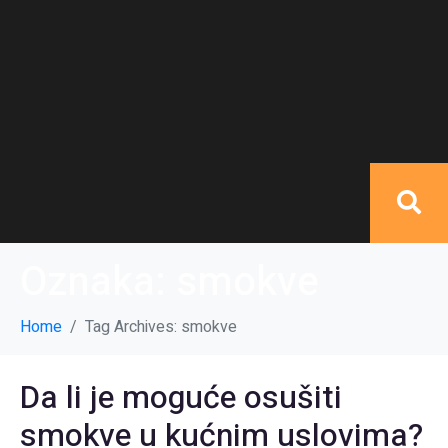
Oznaka:
smokve
Home
Tag Archives: smokve
Da li je moguće osušiti
smokve u kućnim uslovima?