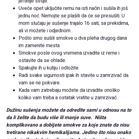
jeftinije struje.
Uveče opet uključite rernu na isti način i sušila ih još
jednu noć. Nemojte se plašiti da će se presušiti. U
mom slučaju je sušenje trajalo 16 sati, sa prekidima,
ali vi možete i odjednom.
Pošto smo sušili smokve u dva pleha drugog dana
im zamenite mesta.
Smokve posle ovog vremena izvadite iz rerne i
ostavite da se ohlade.
Spakujte ih u kutiju i odložite.
Radi svake sigurnosti ipak ih stavite u zamrzivač da
vam se ne pokvare.
Kada vam zatrebaju možete da izvadite onoliko
koliko vam treba a ostatak vratite u zamrzivač.
Dužinu sušenja možete da odredite sami u odnosu na to
da li želite da budu više ili manje suve.
Ništa
komplikovano a dobijete smokve za koje znate da nisu
tretirane nikakvim hemikalijama. Jedino što nisu onako